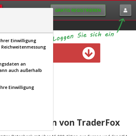
GRATIS REGISTRIEREN
istorie
Macro-View
hrer Einwilligung
s, Reichweitenmessung
n verfügbar
ungsdaten an
kann auch außerhalb
Ihre Einwilligung
INAL
yse-Plattform von TraderFox