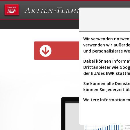
Aktien-Terminal
Daten/Graphs
Ex
Wir verwenden notwendi
verwenden wir außerde
Diese Funk
und personalisierte W
Dabei können Informat
Drittanbieter wie Goo
der EU/des EWR stattfi
Sie können alle Dienste
können Sie jederzeit ü
Weitere Informationen 