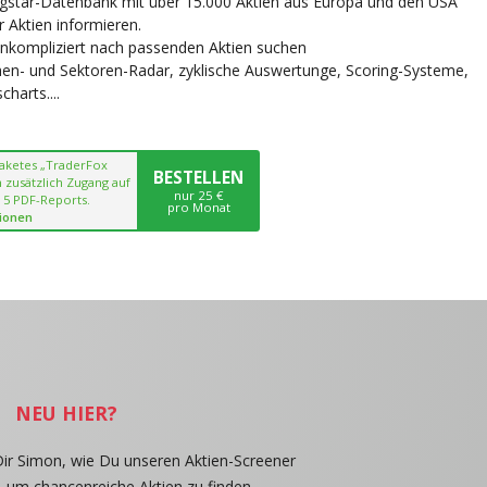
ngstar-Datenbank mit über 15.000 Aktien aus Europa und den USA
r Aktien informieren.
unkompliziert nach passenden Aktien suchen
chen- und Sektoren-Radar, zyklische Auswertunge, Scoring-Systeme,
harts....
paketes „TraderFox
BESTELLEN
 zusätzlich Zugang auf
nur 25 €
 5 PDF-Reports.
pro Monat
ionen
NEU HIER?
Dir Simon, wie Du unseren Aktien-Screener
, um chancenreiche Aktien zu finden.