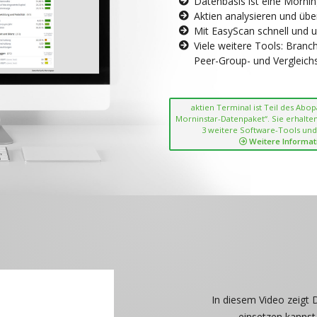
Datenbasis ist eine Morni
Aktien analysieren und übe
Mit EasyScan schnell und 
Viele weitere Tools: Bran
Peer-Group- und Vergleichsc
aktien Terminal ist Teil des Abo
Morninstar-Datenpaket“. Sie erhalten
3 weitere Software-Tools und
Weitere Informat
In diesem Video zeigt 
einsetzen kannst