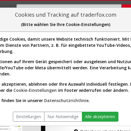
Cookies und Tracking auf traderfox.com
(Bitte wählen Sie Ihre Cookie-Einstellungen)
plorer
Sector-Spider
Easy-Scan
Visualizations
H
ge Cookies, damit unsere Website technisch funktioniert. Mit I
m Dienste von Partnern, z. B. für eingebettete YouTube-Video
tion ist nur für Premium-Kunde
erbung.
ionen auf Ihrem Gerät gespeichert oder ausgelesen und Nutz
gle/YouTube oder Meta übermittelt werden. Eine Verarbeitung 
nden.
 akzeptieren, ablehnen oder Ihre Auswahl individuell festlegen. 
ber die
Cookie-Einstellungen
im Footer widerrufen oder ändern.
AKTIEN-TERM
finden Sie in unserer
Datenschutzrichtlinie
.
Die Aktienanal
Einstellungen
Nur Notwendige
Alle akzeptieren