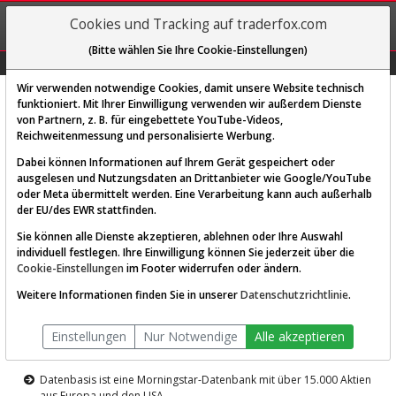
REGIS-
Cookies und Tracking auf traderfox.com
TRIEREN
(Bitte wählen Sie Ihre Cookie-Einstellungen)
Graphs
Explorer
Sector
Scan
Visual
Historie
Macro
Wir verwenden notwendige Cookies, damit unsere Website technisch
funktioniert. Mit Ihrer Einwilligung verwenden wir außerdem Dienste
von Partnern, z. B. für eingebettete YouTube-Videos,
Diese Funktion ist nur für
Reichweitenmessung und personalisierte Werbung.
Premium-Kunden verfügbar
Dabei können Informationen auf Ihrem Gerät gespeichert oder
ausgelesen und Nutzungsdaten an Drittanbieter wie Google/YouTube
oder Meta übermittelt werden. Eine Verarbeitung kann auch außerhalb
der EU/des EWR stattfinden.
Sie können alle Dienste akzeptieren, ablehnen oder Ihre Auswahl
individuell festlegen. Ihre Einwilligung können Sie jederzeit über die
Cookie-Einstellungen
im Footer widerrufen oder ändern.
AKTIEN-TERMINAL
Weitere Informationen finden Sie in unserer
Datenschutzrichtlinie
.
Die Aktienanalyse-Plattform von
Einstellungen
Nur Notwendige
Alle akzeptieren
TraderFox
Datenbasis ist eine Morningstar-Datenbank mit über 15.000 Aktien
aus Europa und den USA