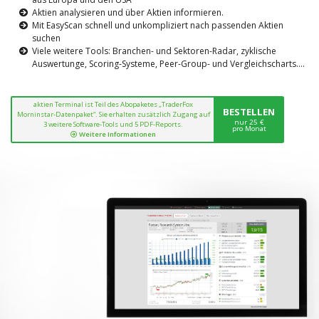
Aktien analysieren und über Aktien informieren.
Mit EasyScan schnell und unkompliziert nach passenden Aktien
suchen
Viele weitere Tools: Branchen- und Sektoren-Radar, zyklische
Auswertunge, Scoring-Systeme, Peer-Group- und Vergleichscharts....
aktien Terminal ist Teil des Abopaketes „TraderFox
BESTELLEN
Morninstar-Datenpaket“. Sie erhalten zusätzlich Zugang auf
nur 25 €
3 weitere Software-Tools und 5 PDF-Reports.
pro Monat
Weitere Informationen