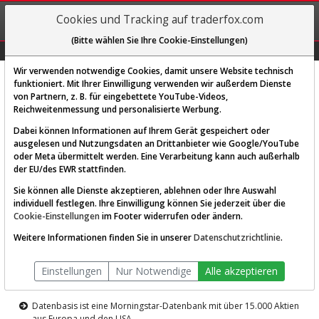
REGIS-
Cookies und Tracking auf traderfox.com
TRIEREN
(Bitte wählen Sie Ihre Cookie-Einstellungen)
Graphs
Explorer
Sector
Scan
Visual
Historie
Macro
Wir verwenden notwendige Cookies, damit unsere Website technisch
funktioniert. Mit Ihrer Einwilligung verwenden wir außerdem Dienste
von Partnern, z. B. für eingebettete YouTube-Videos,
Diese Funktion ist nur für
Reichweitenmessung und personalisierte Werbung.
Premium-Kunden verfügbar
Dabei können Informationen auf Ihrem Gerät gespeichert oder
ausgelesen und Nutzungsdaten an Drittanbieter wie Google/YouTube
oder Meta übermittelt werden. Eine Verarbeitung kann auch außerhalb
der EU/des EWR stattfinden.
Sie können alle Dienste akzeptieren, ablehnen oder Ihre Auswahl
individuell festlegen. Ihre Einwilligung können Sie jederzeit über die
Cookie-Einstellungen
im Footer widerrufen oder ändern.
AKTIEN-TERMINAL
Weitere Informationen finden Sie in unserer
Datenschutzrichtlinie
.
Die Aktienanalyse-Plattform von
Einstellungen
Nur Notwendige
Alle akzeptieren
TraderFox
Datenbasis ist eine Morningstar-Datenbank mit über 15.000 Aktien
aus Europa und den USA