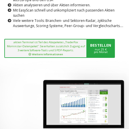
Aktien analysieren und über Aktien informieren.
Mit EasyScan schnell und unkompliziert nach passenden Aktien
suchen
Viele weitere Tools: Branchen- und Sektoren-Radar, zyklische
Auswertunge, Scoring-Systeme, Peer-Group- und Vergleichscharts....
aktien Terminal ist Teil des Abopaketes „TraderFox
BESTELLEN
Morninstar-Datenpaket“. Sie erhalten zusätzlich Zugang auf
nur 25 €
3 weitere Software-Tools und 5 PDF-Reports.
pro Monat
Weitere Informationen