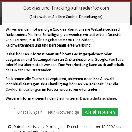
REGIS-
Cookies und Tracking auf traderfox.com
TRIEREN
(Bitte wählen Sie Ihre Cookie-Einstellungen)
Graphs
Explorer
Sector
Scan
Visual
Historie
Macro
Wir verwenden notwendige Cookies, damit unsere Website technisch
funktioniert. Mit Ihrer Einwilligung verwenden wir außerdem Dienste
von Partnern, z. B. für eingebettete YouTube-Videos,
Diese Funktion ist nur für
Reichweitenmessung und personalisierte Werbung.
Premium-Kunden verfügbar
Dabei können Informationen auf Ihrem Gerät gespeichert oder
ausgelesen und Nutzungsdaten an Drittanbieter wie Google/YouTube
oder Meta übermittelt werden. Eine Verarbeitung kann auch außerhalb
der EU/des EWR stattfinden.
Sie können alle Dienste akzeptieren, ablehnen oder Ihre Auswahl
individuell festlegen. Ihre Einwilligung können Sie jederzeit über die
Cookie-Einstellungen
im Footer widerrufen oder ändern.
AKTIEN-TERMINAL
Weitere Informationen finden Sie in unserer
Datenschutzrichtlinie
.
Die Aktienanalyse-Plattform von
Einstellungen
Nur Notwendige
Alle akzeptieren
TraderFox
Datenbasis ist eine Morningstar-Datenbank mit über 15.000 Aktien
aus Europa und den USA