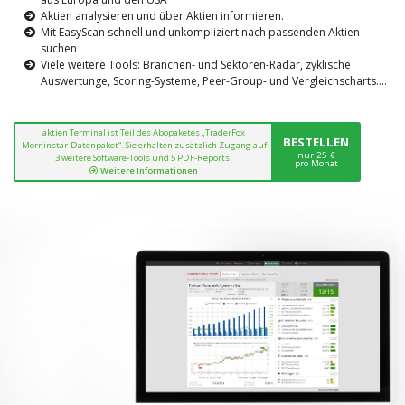
Aktien analysieren und über Aktien informieren.
Mit EasyScan schnell und unkompliziert nach passenden Aktien
suchen
Viele weitere Tools: Branchen- und Sektoren-Radar, zyklische
Auswertunge, Scoring-Systeme, Peer-Group- und Vergleichscharts....
aktien Terminal ist Teil des Abopaketes „TraderFox
BESTELLEN
Morninstar-Datenpaket“. Sie erhalten zusätzlich Zugang auf
nur 25 €
3 weitere Software-Tools und 5 PDF-Reports.
pro Monat
Weitere Informationen