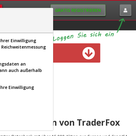
GRATIS REGISTRIEREN
istorie
Macro-View
hrer Einwilligung
s, Reichweitenmessung
n verfügbar
ungsdaten an
kann auch außerhalb
Ihre Einwilligung
INAL
yse-Plattform von TraderFox