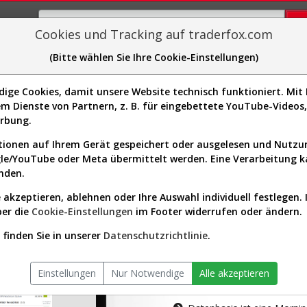
Cookies und Tracking auf traderfox.com
(Bitte wählen Sie Ihre Cookie-Einstellungen)
plorer
Sector-Spider
Easy-Scan
Visualizations
H
ge Cookies, damit unsere Website technisch funktioniert. Mit I
m Dienste von Partnern, z. B. für eingebettete YouTube-Video
tion ist nur für Premium-Kunde
erbung.
ionen auf Ihrem Gerät gespeichert oder ausgelesen und Nutz
gle/YouTube oder Meta übermittelt werden. Eine Verarbeitung 
nden.
 akzeptieren, ablehnen oder Ihre Auswahl individuell festlegen. 
ber die
Cookie-Einstellungen
im Footer widerrufen oder ändern.
AKTIEN-TERM
finden Sie in unserer
Datenschutzrichtlinie
.
Die Aktienanal
Einstellungen
Nur Notwendige
Alle akzeptieren