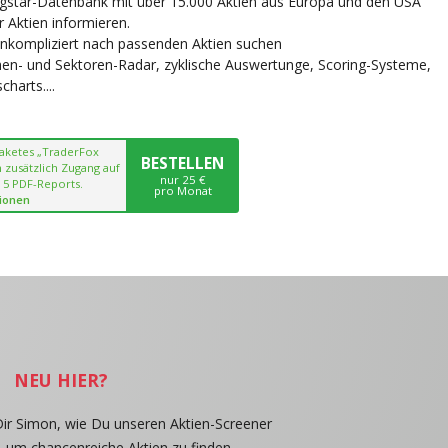
ngstar-Datenbank mit über 15.000 Aktien aus Europa und den USA
r Aktien informieren.
unkompliziert nach passenden Aktien suchen
chen- und Sektoren-Radar, zyklische Auswertunge, Scoring-Systeme,
harts....
paketes „TraderFox
BESTELLEN
 zusätzlich Zugang auf
nur 25 €
 5 PDF-Reports.
pro Monat
ionen
NEU HIER?
Dir Simon, wie Du unseren Aktien-Screener
, um chancenreiche Aktien zu finden.