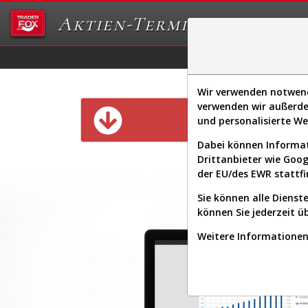
Aktien-Terminal
Daten/Graphs
Ex
Wir verwenden notwendi
verwenden wir außerde
Diese Funk
und personalisierte W
Dabei können Informat
Drittanbieter wie Goo
der EU/des EWR stattfi
Sie können alle Dienste
können Sie jederzeit ü
Weitere Informationen 