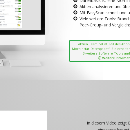
Datenbasis ist eine Morni
Aktien analysieren und übe
Mit EasyScan schnell und 
Viele weitere Tools: Bran
Peer-Group- und Vergleichsc
aktien Terminal ist Teil des Abo
Morninstar-Datenpaket“. Sie erhalten
3 weitere Software-Tools und
Weitere Informat
In diesem Video zeigt 
einsetzen kannst