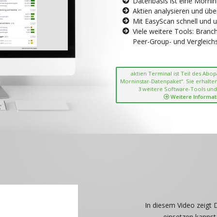
Datenbasis ist eine Morni
Aktien analysieren und übe
Mit EasyScan schnell und 
Viele weitere Tools: Bran
Peer-Group- und Vergleichsc
aktien Terminal ist Teil des Abo
Morninstar-Datenpaket“. Sie erhalten
3 weitere Software-Tools und
Weitere Informat
In diesem Video zeigt 
einsetzen kannst