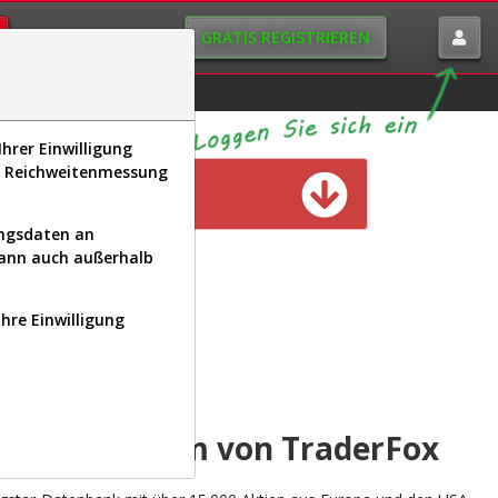
GRATIS REGISTRIEREN
istorie
Macro-View
hrer Einwilligung
s, Reichweitenmessung
n verfügbar
ungsdaten an
kann auch außerhalb
Ihre Einwilligung
INAL
yse-Plattform von TraderFox