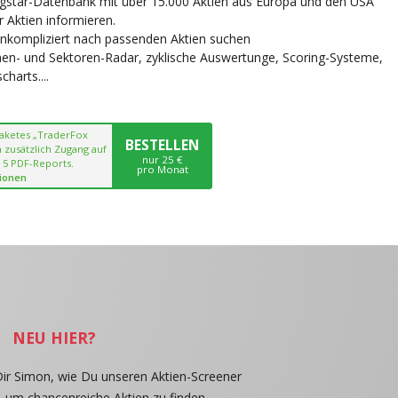
ngstar-Datenbank mit über 15.000 Aktien aus Europa und den USA
r Aktien informieren.
unkompliziert nach passenden Aktien suchen
chen- und Sektoren-Radar, zyklische Auswertunge, Scoring-Systeme,
harts....
paketes „TraderFox
BESTELLEN
 zusätzlich Zugang auf
nur 25 €
 5 PDF-Reports.
pro Monat
ionen
NEU HIER?
Dir Simon, wie Du unseren Aktien-Screener
, um chancenreiche Aktien zu finden.