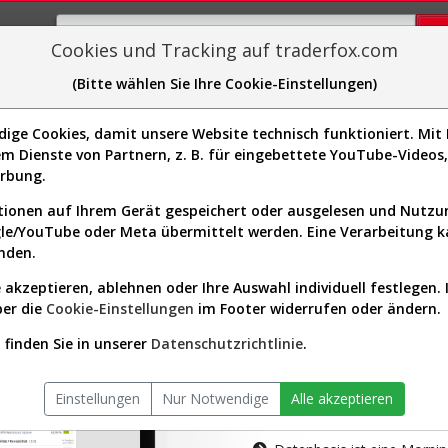
Cookies und Tracking auf traderfox.com
(Bitte wählen Sie Ihre Cookie-Einstellungen)
plorer
Sector-Spider
Easy-Scan
Visualizations
H
ge Cookies, damit unsere Website technisch funktioniert. Mit I
m Dienste von Partnern, z. B. für eingebettete YouTube-Video
tion ist nur für Premium-Kunde
erbung.
ionen auf Ihrem Gerät gespeichert oder ausgelesen und Nutz
gle/YouTube oder Meta übermittelt werden. Eine Verarbeitung 
nden.
 akzeptieren, ablehnen oder Ihre Auswahl individuell festlegen. 
ber die
Cookie-Einstellungen
im Footer widerrufen oder ändern.
AKTIEN-TERM
finden Sie in unserer
Datenschutzrichtlinie
.
Die Aktienanal
Einstellungen
Nur Notwendige
Alle akzeptieren