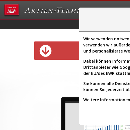
Aktien-Terminal
Daten/Graphs
Ex
Wir verwenden notwendi
verwenden wir außerde
Diese Funk
und personalisierte W
Dabei können Informat
Drittanbieter wie Goo
der EU/des EWR stattfi
Sie können alle Dienste
können Sie jederzeit ü
Weitere Informationen 