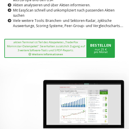
Aktien analysieren und über Aktien informieren.
Mit EasyScan schnell und unkompliziert nach passenden Aktien
suchen
Viele weitere Tools: Branchen- und Sektoren-Radar, zyklische
Auswertunge, Scoring-Systeme, Peer-Group- und Vergleichscharts....
aktien Terminal ist Teil des Abopaketes „TraderFox
BESTELLEN
Morninstar-Datenpaket“. Sie erhalten zusätzlich Zugang auf
nur 25 €
3 weitere Software-Tools und 5 PDF-Reports.
pro Monat
Weitere Informationen