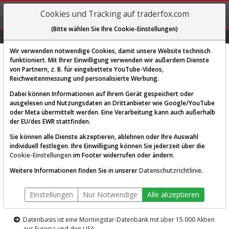
REGIS-
Cookies und Tracking auf traderfox.com
TRIEREN
(Bitte wählen Sie Ihre Cookie-Einstellungen)
Graphs
Explorer
Sector
Scan
Visual
Historie
Macro
Wir verwenden notwendige Cookies, damit unsere Website technisch
funktioniert. Mit Ihrer Einwilligung verwenden wir außerdem Dienste
von Partnern, z. B. für eingebettete YouTube-Videos,
Diese Funktion ist nur für
Reichweitenmessung und personalisierte Werbung.
Premium-Kunden verfügbar
Dabei können Informationen auf Ihrem Gerät gespeichert oder
ausgelesen und Nutzungsdaten an Drittanbieter wie Google/YouTube
oder Meta übermittelt werden. Eine Verarbeitung kann auch außerhalb
der EU/des EWR stattfinden.
Sie können alle Dienste akzeptieren, ablehnen oder Ihre Auswahl
individuell festlegen. Ihre Einwilligung können Sie jederzeit über die
Cookie-Einstellungen
im Footer widerrufen oder ändern.
AKTIEN-TERMINAL
Weitere Informationen finden Sie in unserer
Datenschutzrichtlinie
.
Die Aktienanalyse-Plattform von
Einstellungen
Nur Notwendige
Alle akzeptieren
TraderFox
Datenbasis ist eine Morningstar-Datenbank mit über 15.000 Aktien
aus Europa und den USA