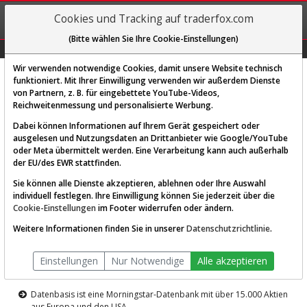
REGIS-
Cookies und Tracking auf traderfox.com
TRIEREN
(Bitte wählen Sie Ihre Cookie-Einstellungen)
Graphs
Explorer
Sector
Scan
Visual
Historie
Macro
Wir verwenden notwendige Cookies, damit unsere Website technisch
funktioniert. Mit Ihrer Einwilligung verwenden wir außerdem Dienste
von Partnern, z. B. für eingebettete YouTube-Videos,
Diese Funktion ist nur für
Reichweitenmessung und personalisierte Werbung.
Premium-Kunden verfügbar
Dabei können Informationen auf Ihrem Gerät gespeichert oder
ausgelesen und Nutzungsdaten an Drittanbieter wie Google/YouTube
oder Meta übermittelt werden. Eine Verarbeitung kann auch außerhalb
der EU/des EWR stattfinden.
Sie können alle Dienste akzeptieren, ablehnen oder Ihre Auswahl
individuell festlegen. Ihre Einwilligung können Sie jederzeit über die
Cookie-Einstellungen
im Footer widerrufen oder ändern.
AKTIEN-TERMINAL
Weitere Informationen finden Sie in unserer
Datenschutzrichtlinie
.
Die Aktienanalyse-Plattform von
Einstellungen
Nur Notwendige
Alle akzeptieren
TraderFox
Datenbasis ist eine Morningstar-Datenbank mit über 15.000 Aktien
aus Europa und den USA