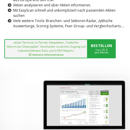
Aktien analysieren und über Aktien informieren.
Mit EasyScan schnell und unkompliziert nach passenden Aktien
suchen
Viele weitere Tools: Branchen- und Sektoren-Radar, zyklische
Auswertunge, Scoring-Systeme, Peer-Group- und Vergleichscharts....
aktien Terminal ist Teil des Abopaketes „TraderFox
BESTELLEN
Morninstar-Datenpaket“. Sie erhalten zusätzlich Zugang auf
nur 25 €
3 weitere Software-Tools und 5 PDF-Reports.
pro Monat
Weitere Informationen