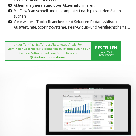
Aktien analysieren und über Aktien informieren.
Mit EasyScan schnell und unkompliziert nach passenden Aktien
suchen
Viele weitere Tools: Branchen- und Sektoren-Radar, zyklische
Auswertunge, Scoring-Systeme, Peer-Group- und Vergleichscharts....
aktien Terminal ist Teil des Abopaketes „TraderFox
BESTELLEN
Morninstar-Datenpaket“. Sie erhalten zusätzlich Zugang auf
nur 25 €
3 weitere Software-Tools und 5 PDF-Reports.
pro Monat
Weitere Informationen