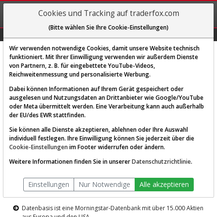
REGIS-
Cookies und Tracking auf traderfox.com
TRIEREN
(Bitte wählen Sie Ihre Cookie-Einstellungen)
Graphs
Explorer
Sector
Scan
Visual
Historie
Macro
Wir verwenden notwendige Cookies, damit unsere Website technisch
funktioniert. Mit Ihrer Einwilligung verwenden wir außerdem Dienste
von Partnern, z. B. für eingebettete YouTube-Videos,
Diese Funktion ist nur für
Reichweitenmessung und personalisierte Werbung.
Premium-Kunden verfügbar
Dabei können Informationen auf Ihrem Gerät gespeichert oder
ausgelesen und Nutzungsdaten an Drittanbieter wie Google/YouTube
oder Meta übermittelt werden. Eine Verarbeitung kann auch außerhalb
der EU/des EWR stattfinden.
Sie können alle Dienste akzeptieren, ablehnen oder Ihre Auswahl
individuell festlegen. Ihre Einwilligung können Sie jederzeit über die
Cookie-Einstellungen
im Footer widerrufen oder ändern.
AKTIEN-TERMINAL
Weitere Informationen finden Sie in unserer
Datenschutzrichtlinie
.
Die Aktienanalyse-Plattform von
Einstellungen
Nur Notwendige
Alle akzeptieren
TraderFox
Datenbasis ist eine Morningstar-Datenbank mit über 15.000 Aktien
aus Europa und den USA