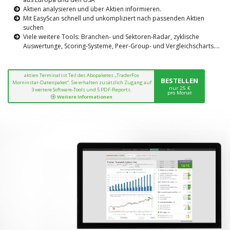
Aktien analysieren und über Aktien informieren.
Mit EasyScan schnell und unkompliziert nach passenden Aktien
suchen
Viele weitere Tools: Branchen- und Sektoren-Radar, zyklische
Auswertunge, Scoring-Systeme, Peer-Group- und Vergleichscharts....
aktien Terminal ist Teil des Abopaketes „TraderFox
BESTELLEN
Morninstar-Datenpaket“. Sie erhalten zusätzlich Zugang auf
nur 25 €
3 weitere Software-Tools und 5 PDF-Reports.
pro Monat
Weitere Informationen