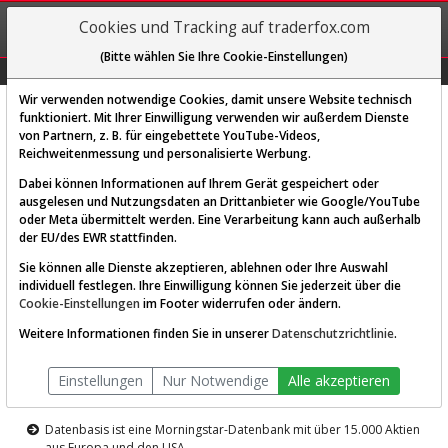
REGIS-
Cookies und Tracking auf traderfox.com
TRIEREN
(Bitte wählen Sie Ihre Cookie-Einstellungen)
Graphs
Explorer
Sector
Scan
Visual
Historie
Macro
Wir verwenden notwendige Cookies, damit unsere Website technisch
funktioniert. Mit Ihrer Einwilligung verwenden wir außerdem Dienste
von Partnern, z. B. für eingebettete YouTube-Videos,
Diese Funktion ist nur für
Reichweitenmessung und personalisierte Werbung.
Premium-Kunden verfügbar
Dabei können Informationen auf Ihrem Gerät gespeichert oder
ausgelesen und Nutzungsdaten an Drittanbieter wie Google/YouTube
oder Meta übermittelt werden. Eine Verarbeitung kann auch außerhalb
der EU/des EWR stattfinden.
Sie können alle Dienste akzeptieren, ablehnen oder Ihre Auswahl
individuell festlegen. Ihre Einwilligung können Sie jederzeit über die
Cookie-Einstellungen
im Footer widerrufen oder ändern.
AKTIEN-TERMINAL
Weitere Informationen finden Sie in unserer
Datenschutzrichtlinie
.
Die Aktienanalyse-Plattform von
Einstellungen
Nur Notwendige
Alle akzeptieren
TraderFox
Datenbasis ist eine Morningstar-Datenbank mit über 15.000 Aktien
aus Europa und den USA