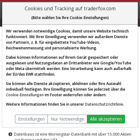
REGIS-
Cookies und Tracking auf traderfox.com
TRIEREN
(Bitte wählen Sie Ihre Cookie-Einstellungen)
Graphs
Explorer
Sector
Scan
Visual
Historie
Macro
Wir verwenden notwendige Cookies, damit unsere Website technisch
funktioniert. Mit Ihrer Einwilligung verwenden wir außerdem Dienste
von Partnern, z. B. für eingebettete YouTube-Videos,
Diese Funktion ist nur für
Reichweitenmessung und personalisierte Werbung.
Premium-Kunden verfügbar
Dabei können Informationen auf Ihrem Gerät gespeichert oder
ausgelesen und Nutzungsdaten an Drittanbieter wie Google/YouTube
oder Meta übermittelt werden. Eine Verarbeitung kann auch außerhalb
der EU/des EWR stattfinden.
Sie können alle Dienste akzeptieren, ablehnen oder Ihre Auswahl
individuell festlegen. Ihre Einwilligung können Sie jederzeit über die
Cookie-Einstellungen
im Footer widerrufen oder ändern.
AKTIEN-TERMINAL
Weitere Informationen finden Sie in unserer
Datenschutzrichtlinie
.
Die Aktienanalyse-Plattform von
Einstellungen
Nur Notwendige
Alle akzeptieren
TraderFox
Datenbasis ist eine Morningstar-Datenbank mit über 15.000 Aktien
aus Europa und den USA