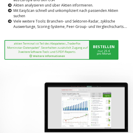
Aktien analysieren und über Aktien informieren.
Mit EasyScan schnell und unkompliziert nach passenden Aktien
suchen
Viele weitere Tools: Branchen- und Sektoren-Radar, zyklische
Auswertunge, Scoring-Systeme, Peer-Group- und Vergleichscharts....
aktien Terminal ist Teil des Abopaketes „TraderFox
BESTELLEN
Morninstar-Datenpaket“. Sie erhalten zusätzlich Zugang auf
nur 25 €
3 weitere Software-Tools und 5 PDF-Reports.
pro Monat
Weitere Informationen