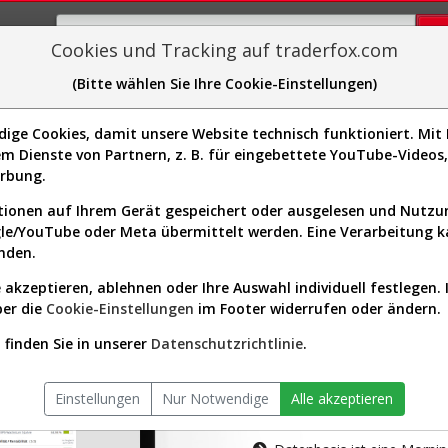
Cookies und Tracking auf traderfox.com
(Bitte wählen Sie Ihre Cookie-Einstellungen)
plorer
Sector-Spider
Easy-Scan
Visualizations
H
ge Cookies, damit unsere Website technisch funktioniert. Mit I
m Dienste von Partnern, z. B. für eingebettete YouTube-Video
tion ist nur für Premium-Kunde
erbung.
ionen auf Ihrem Gerät gespeichert oder ausgelesen und Nutz
gle/YouTube oder Meta übermittelt werden. Eine Verarbeitung 
nden.
 akzeptieren, ablehnen oder Ihre Auswahl individuell festlegen. 
ber die
Cookie-Einstellungen
im Footer widerrufen oder ändern.
AKTIEN-TERM
finden Sie in unserer
Datenschutzrichtlinie
.
Die Aktienanal
Einstellungen
Nur Notwendige
Alle akzeptieren