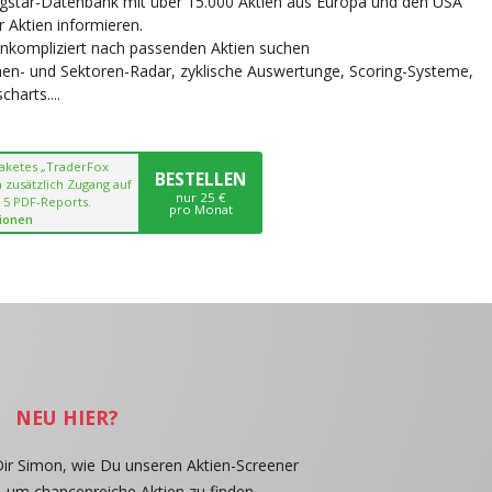
ngstar-Datenbank mit über 15.000 Aktien aus Europa und den USA
r Aktien informieren.
unkompliziert nach passenden Aktien suchen
chen- und Sektoren-Radar, zyklische Auswertunge, Scoring-Systeme,
harts....
paketes „TraderFox
BESTELLEN
 zusätzlich Zugang auf
nur 25 €
 5 PDF-Reports.
pro Monat
ionen
NEU HIER?
Dir Simon, wie Du unseren Aktien-Screener
, um chancenreiche Aktien zu finden.