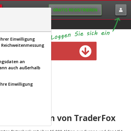
GRATIS REGISTRIEREN
istorie
Macro-View
hrer Einwilligung
s, Reichweitenmessung
n verfügbar
ungsdaten an
kann auch außerhalb
Ihre Einwilligung
INAL
yse-Plattform von TraderFox