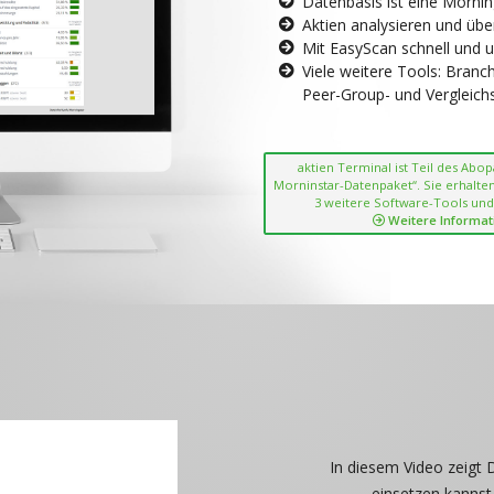
Datenbasis ist eine Morni
Aktien analysieren und übe
Mit EasyScan schnell und 
Viele weitere Tools: Bran
Peer-Group- und Vergleichsc
aktien Terminal ist Teil des Abo
Morninstar-Datenpaket“. Sie erhalten
3 weitere Software-Tools und
Weitere Informat
In diesem Video zeigt 
einsetzen kannst