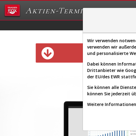
Aktien-Terminal
Daten/Graphs
Ex
Wir verwenden notwendi
verwenden wir außerde
Diese Funk
und personalisierte W
Dabei können Informat
Drittanbieter wie Goo
der EU/des EWR stattfi
Sie können alle Dienste
können Sie jederzeit ü
Weitere Informationen 