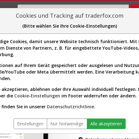
Cookies und Tracking auf traderfox.com
(Bitte wählen Sie Ihre Cookie-Einstellungen)
plorer
Sector-Spider
Easy-Scan
Visualizations
H
ge Cookies, damit unsere Website technisch funktioniert. Mit I
m Dienste von Partnern, z. B. für eingebettete YouTube-Video
tion ist nur für Premium-Kunde
erbung.
ionen auf Ihrem Gerät gespeichert oder ausgelesen und Nutz
gle/YouTube oder Meta übermittelt werden. Eine Verarbeitung 
nden.
 akzeptieren, ablehnen oder Ihre Auswahl individuell festlegen. 
ber die
Cookie-Einstellungen
im Footer widerrufen oder ändern.
AKTIEN-TERM
finden Sie in unserer
Datenschutzrichtlinie
.
Die Aktienanal
Einstellungen
Nur Notwendige
Alle akzeptieren