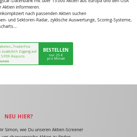
ngstar-Datenbank mit über 15.000 Aktien aus Europa und den USA
r Aktien informieren.
unkompliziert nach passenden Aktien suchen
chen- und Sektoren-Radar, zyklische Auswertunge, Scoring-Systeme,
harts....
paketes „TraderFox
BESTELLEN
 zusätzlich Zugang auf
nur 25 €
 5 PDF-Reports.
pro Monat
ionen
NEU HIER?
Dir Simon, wie Du unseren Aktien-Screener
, um chancenreiche Aktien zu finden.