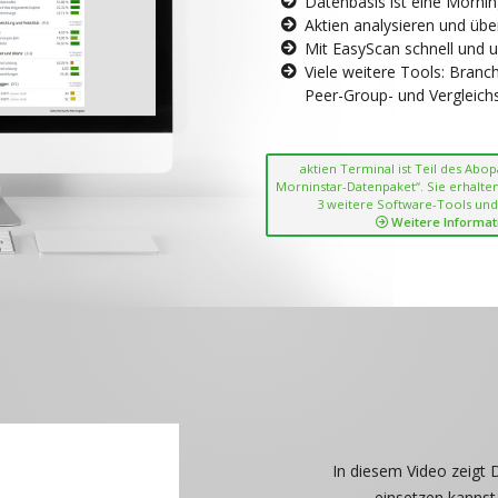
Datenbasis ist eine Morni
Aktien analysieren und übe
Mit EasyScan schnell und 
Viele weitere Tools: Bran
Peer-Group- und Vergleichsc
aktien Terminal ist Teil des Abo
Morninstar-Datenpaket“. Sie erhalten
3 weitere Software-Tools und
Weitere Informat
In diesem Video zeigt 
einsetzen kannst