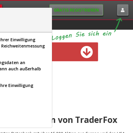
GRATIS REGISTRIEREN
istorie
Macro-View
hrer Einwilligung
s, Reichweitenmessung
n verfügbar
ungsdaten an
kann auch außerhalb
Ihre Einwilligung
INAL
yse-Plattform von TraderFox