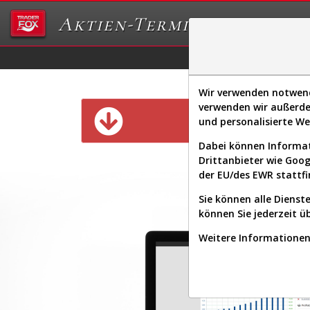
Aktien-Terminal
Daten/Graphs
Ex
Wir verwenden notwendi
verwenden wir außerde
Diese Funk
und personalisierte W
Dabei können Informat
Drittanbieter wie Goo
der EU/des EWR stattfi
Sie können alle Dienste
können Sie jederzeit ü
Weitere Informationen 