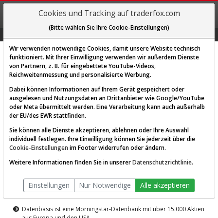
REGIS-
Cookies und Tracking auf traderfox.com
TRIEREN
(Bitte wählen Sie Ihre Cookie-Einstellungen)
Graphs
Explorer
Sector
Scan
Visual
Historie
Macro
Wir verwenden notwendige Cookies, damit unsere Website technisch
funktioniert. Mit Ihrer Einwilligung verwenden wir außerdem Dienste
von Partnern, z. B. für eingebettete YouTube-Videos,
Diese Funktion ist nur für
Reichweitenmessung und personalisierte Werbung.
Premium-Kunden verfügbar
Dabei können Informationen auf Ihrem Gerät gespeichert oder
ausgelesen und Nutzungsdaten an Drittanbieter wie Google/YouTube
oder Meta übermittelt werden. Eine Verarbeitung kann auch außerhalb
der EU/des EWR stattfinden.
Sie können alle Dienste akzeptieren, ablehnen oder Ihre Auswahl
individuell festlegen. Ihre Einwilligung können Sie jederzeit über die
Cookie-Einstellungen
im Footer widerrufen oder ändern.
AKTIEN-TERMINAL
Weitere Informationen finden Sie in unserer
Datenschutzrichtlinie
.
Die Aktienanalyse-Plattform von
Einstellungen
Nur Notwendige
Alle akzeptieren
TraderFox
Datenbasis ist eine Morningstar-Datenbank mit über 15.000 Aktien
aus Europa und den USA