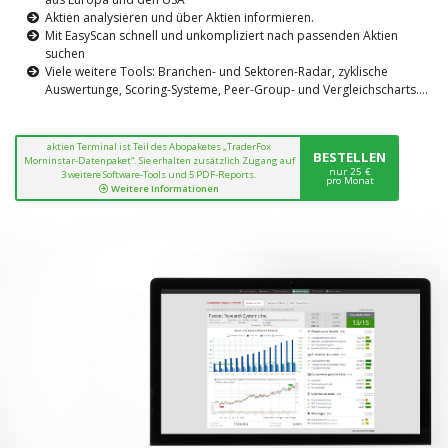
Aktien analysieren und über Aktien informieren.
Mit EasyScan schnell und unkompliziert nach passenden Aktien
suchen
Viele weitere Tools: Branchen- und Sektoren-Radar, zyklische
Auswertunge, Scoring-Systeme, Peer-Group- und Vergleichscharts....
aktien Terminal ist Teil des Abopaketes „TraderFox
BESTELLEN
Morninstar-Datenpaket“. Sie erhalten zusätzlich Zugang auf
nur 25 €
3 weitere Software-Tools und 5 PDF-Reports.
pro Monat
Weitere Informationen