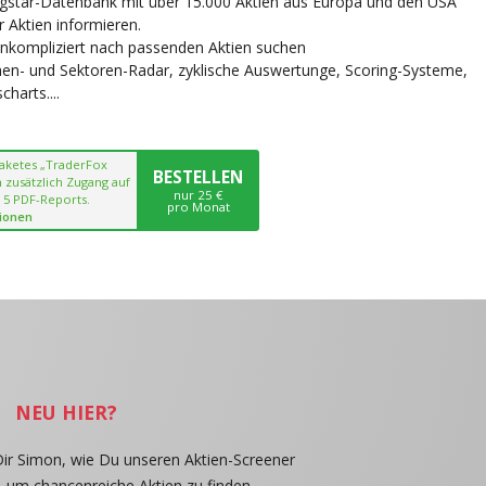
ngstar-Datenbank mit über 15.000 Aktien aus Europa und den USA
r Aktien informieren.
unkompliziert nach passenden Aktien suchen
chen- und Sektoren-Radar, zyklische Auswertunge, Scoring-Systeme,
harts....
paketes „TraderFox
BESTELLEN
 zusätzlich Zugang auf
nur 25 €
 5 PDF-Reports.
pro Monat
ionen
NEU HIER?
Dir Simon, wie Du unseren Aktien-Screener
, um chancenreiche Aktien zu finden.