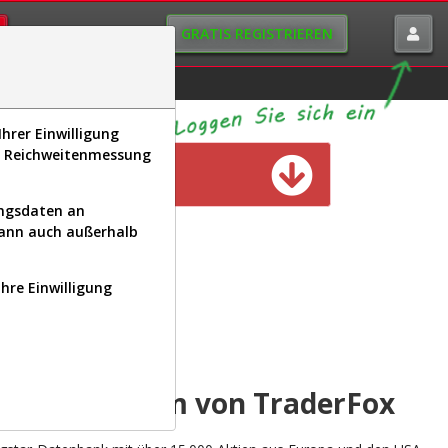
GRATIS REGISTRIEREN
istorie
Macro-View
hrer Einwilligung
s, Reichweitenmessung
n verfügbar
ungsdaten an
kann auch außerhalb
Ihre Einwilligung
INAL
yse-Plattform von TraderFox