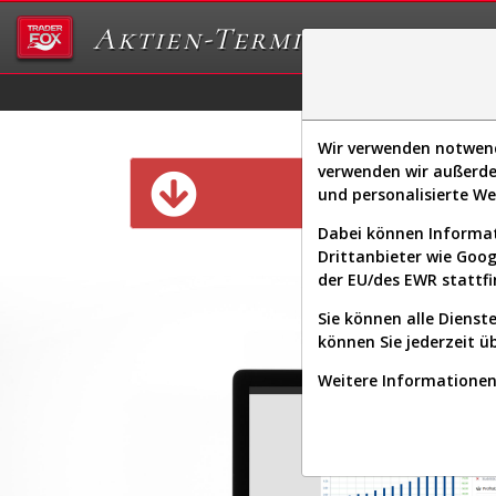
Aktien-Terminal
Daten/Graphs
Ex
Wir verwenden notwendi
verwenden wir außerde
Diese Funk
und personalisierte W
Dabei können Informat
Drittanbieter wie Goo
der EU/des EWR stattfi
Sie können alle Dienste
können Sie jederzeit ü
Weitere Informationen 