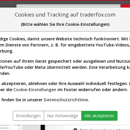
Cookies und Tracking auf traderfox.com
(Bitte wählen Sie Ihre Cookie-Einstellungen)
plorer
Sector-Spider
Easy-Scan
Visualizations
H
ge Cookies, damit unsere Website technisch funktioniert. Mit I
m Dienste von Partnern, z. B. für eingebettete YouTube-Video
tion ist nur für Premium-Kunde
erbung.
ionen auf Ihrem Gerät gespeichert oder ausgelesen und Nutz
gle/YouTube oder Meta übermittelt werden. Eine Verarbeitung 
nden.
 akzeptieren, ablehnen oder Ihre Auswahl individuell festlegen. 
ber die
Cookie-Einstellungen
im Footer widerrufen oder ändern.
AKTIEN-TERM
finden Sie in unserer
Datenschutzrichtlinie
.
Die Aktienanal
Einstellungen
Nur Notwendige
Alle akzeptieren