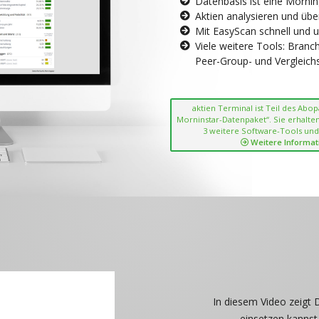
Datenbasis ist eine Morni
Aktien analysieren und übe
Mit EasyScan schnell und 
Viele weitere Tools: Bran
Peer-Group- und Vergleichsc
aktien Terminal ist Teil des Abo
Morninstar-Datenpaket“. Sie erhalten
3 weitere Software-Tools und
Weitere Informat
In diesem Video zeigt 
einsetzen kannst