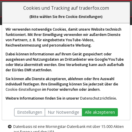
REGIS-
Cookies und Tracking auf traderfox.com
TRIEREN
(Bitte wählen Sie Ihre Cookie-Einstellungen)
Graphs
Explorer
Sector
Scan
Visual
Historie
Macro
Wir verwenden notwendige Cookies, damit unsere Website technisch
funktioniert. Mit Ihrer Einwilligung verwenden wir außerdem Dienste
von Partnern, z. B. für eingebettete YouTube-Videos,
Diese Funktion ist nur für
Reichweitenmessung und personalisierte Werbung.
Premium-Kunden verfügbar
Dabei können Informationen auf Ihrem Gerät gespeichert oder
ausgelesen und Nutzungsdaten an Drittanbieter wie Google/YouTube
oder Meta übermittelt werden. Eine Verarbeitung kann auch außerhalb
der EU/des EWR stattfinden.
Sie können alle Dienste akzeptieren, ablehnen oder Ihre Auswahl
individuell festlegen. Ihre Einwilligung können Sie jederzeit über die
Cookie-Einstellungen
im Footer widerrufen oder ändern.
AKTIEN-TERMINAL
Weitere Informationen finden Sie in unserer
Datenschutzrichtlinie
.
Die Aktienanalyse-Plattform von
Einstellungen
Nur Notwendige
Alle akzeptieren
TraderFox
Datenbasis ist eine Morningstar-Datenbank mit über 15.000 Aktien
aus Europa und den USA