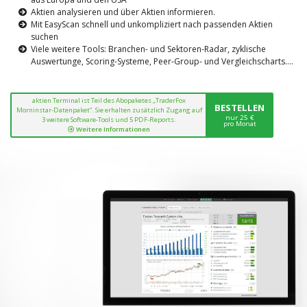
Aktien analysieren und über Aktien informieren.
Mit EasyScan schnell und unkompliziert nach passenden Aktien
suchen
Viele weitere Tools: Branchen- und Sektoren-Radar, zyklische
Auswertunge, Scoring-Systeme, Peer-Group- und Vergleichscharts....
aktien Terminal ist Teil des Abopaketes „TraderFox
BESTELLEN
Morninstar-Datenpaket“. Sie erhalten zusätzlich Zugang auf
nur 25 €
3 weitere Software-Tools und 5 PDF-Reports.
pro Monat
Weitere Informationen