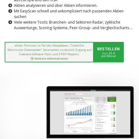
Aktien analysieren und über Aktien informieren.
Mit EasyScan schnell und unkompliziert nach passenden Aktien
suchen
Viele weitere Tools: Branchen- und Sektoren-Radar, zyklische
Auswertunge, Scoring-Systeme, Peer-Group- und Vergleichscharts....
aktien Terminal ist Teil des Abopaketes „TraderFox
BESTELLEN
Morninstar-Datenpaket“. Sie erhalten zusätzlich Zugang auf
nur 25 €
3 weitere Software-Tools und 5 PDF-Reports.
pro Monat
Weitere Informationen