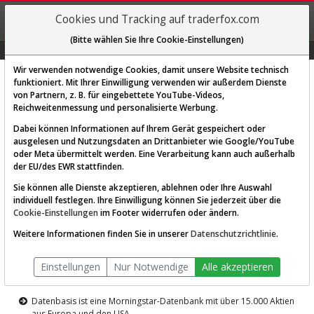
REGIS-
Cookies und Tracking auf traderfox.com
TRIEREN
(Bitte wählen Sie Ihre Cookie-Einstellungen)
Graphs
Explorer
Sector
Scan
Visual
Historie
Macro
Wir verwenden notwendige Cookies, damit unsere Website technisch
funktioniert. Mit Ihrer Einwilligung verwenden wir außerdem Dienste
von Partnern, z. B. für eingebettete YouTube-Videos,
Diese Funktion ist nur für
Reichweitenmessung und personalisierte Werbung.
Premium-Kunden verfügbar
Dabei können Informationen auf Ihrem Gerät gespeichert oder
ausgelesen und Nutzungsdaten an Drittanbieter wie Google/YouTube
oder Meta übermittelt werden. Eine Verarbeitung kann auch außerhalb
der EU/des EWR stattfinden.
Sie können alle Dienste akzeptieren, ablehnen oder Ihre Auswahl
individuell festlegen. Ihre Einwilligung können Sie jederzeit über die
Cookie-Einstellungen
im Footer widerrufen oder ändern.
AKTIEN-TERMINAL
Weitere Informationen finden Sie in unserer
Datenschutzrichtlinie
.
Die Aktienanalyse-Plattform von
Einstellungen
Nur Notwendige
Alle akzeptieren
TraderFox
Datenbasis ist eine Morningstar-Datenbank mit über 15.000 Aktien
aus Europa und den USA