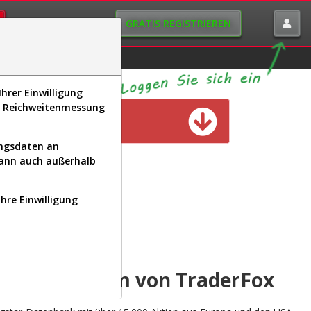
GRATIS REGISTRIEREN
istorie
Macro-View
hrer Einwilligung
s, Reichweitenmessung
n verfügbar
ungsdaten an
kann auch außerhalb
Ihre Einwilligung
INAL
yse-Plattform von TraderFox