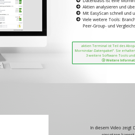
Datenbasis ist eine Morni
Aktien analysieren und übe
Mit EasyScan schnell und 
Viele weitere Tools: Bran
Peer-Group- und Vergleichsc
aktien Terminal ist Teil des Abo
Morninstar-Datenpaket“. Sie erhalten
3 weitere Software-Tools und
Weitere Informat
In diesem Video zeigt 
einsetzen kannst