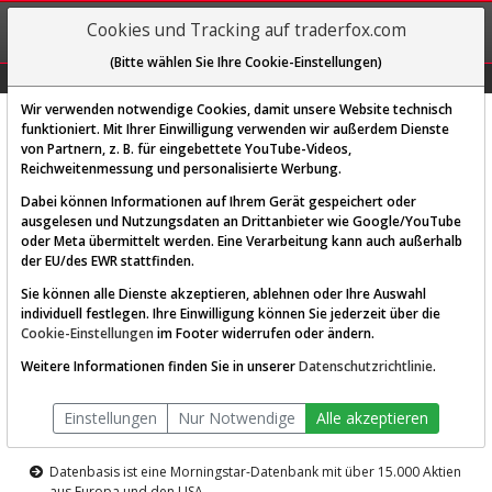
REGIS-
Cookies und Tracking auf traderfox.com
TRIEREN
(Bitte wählen Sie Ihre Cookie-Einstellungen)
Graphs
Explorer
Sector
Scan
Visual
Historie
Macro
Wir verwenden notwendige Cookies, damit unsere Website technisch
funktioniert. Mit Ihrer Einwilligung verwenden wir außerdem Dienste
von Partnern, z. B. für eingebettete YouTube-Videos,
Diese Funktion ist nur für
Reichweitenmessung und personalisierte Werbung.
Premium-Kunden verfügbar
Dabei können Informationen auf Ihrem Gerät gespeichert oder
ausgelesen und Nutzungsdaten an Drittanbieter wie Google/YouTube
oder Meta übermittelt werden. Eine Verarbeitung kann auch außerhalb
der EU/des EWR stattfinden.
Sie können alle Dienste akzeptieren, ablehnen oder Ihre Auswahl
individuell festlegen. Ihre Einwilligung können Sie jederzeit über die
Cookie-Einstellungen
im Footer widerrufen oder ändern.
AKTIEN-TERMINAL
Weitere Informationen finden Sie in unserer
Datenschutzrichtlinie
.
Die Aktienanalyse-Plattform von
Einstellungen
Nur Notwendige
Alle akzeptieren
TraderFox
Datenbasis ist eine Morningstar-Datenbank mit über 15.000 Aktien
aus Europa und den USA