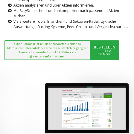
Aktien analysieren und über Aktien informieren.
Mit EasyScan schnell und unkompliziert nach passenden Aktien
suchen
Viele weitere Tools: Branchen- und Sektoren-Radar, zyklische
Auswertunge, Scoring-Systeme, Peer-Group- und Vergleichscharts....
aktien Terminal ist Teil des Abopaketes „TraderFox
BESTELLEN
Morninstar-Datenpaket“. Sie erhalten zusätzlich Zugang auf
nur 25 €
3 weitere Software-Tools und 5 PDF-Reports.
pro Monat
Weitere Informationen