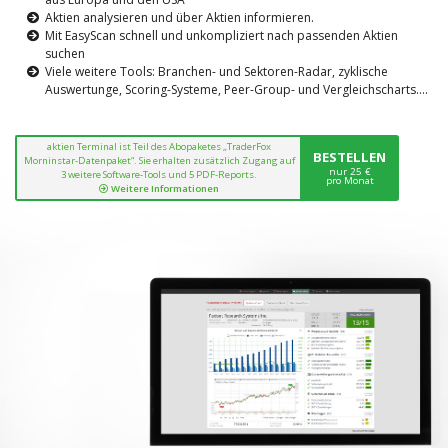
Aktien analysieren und über Aktien informieren.
Mit EasyScan schnell und unkompliziert nach passenden Aktien
suchen
Viele weitere Tools: Branchen- und Sektoren-Radar, zyklische
Auswertunge, Scoring-Systeme, Peer-Group- und Vergleichscharts....
aktien Terminal ist Teil des Abopaketes „TraderFox
BESTELLEN
Morninstar-Datenpaket“. Sie erhalten zusätzlich Zugang auf
nur 25 €
3 weitere Software-Tools und 5 PDF-Reports.
pro Monat
Weitere Informationen