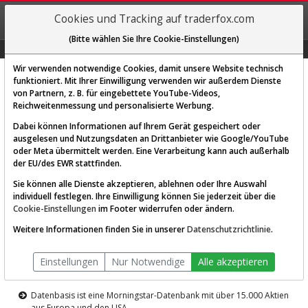
REGIS-
Cookies und Tracking auf traderfox.com
TRIEREN
(Bitte wählen Sie Ihre Cookie-Einstellungen)
Graphs
Explorer
Sector
Scan
Visual
Historie
Macro
Wir verwenden notwendige Cookies, damit unsere Website technisch
funktioniert. Mit Ihrer Einwilligung verwenden wir außerdem Dienste
von Partnern, z. B. für eingebettete YouTube-Videos,
Diese Funktion ist nur für
Reichweitenmessung und personalisierte Werbung.
Premium-Kunden verfügbar
Dabei können Informationen auf Ihrem Gerät gespeichert oder
ausgelesen und Nutzungsdaten an Drittanbieter wie Google/YouTube
oder Meta übermittelt werden. Eine Verarbeitung kann auch außerhalb
der EU/des EWR stattfinden.
Sie können alle Dienste akzeptieren, ablehnen oder Ihre Auswahl
individuell festlegen. Ihre Einwilligung können Sie jederzeit über die
Cookie-Einstellungen
im Footer widerrufen oder ändern.
AKTIEN-TERMINAL
Weitere Informationen finden Sie in unserer
Datenschutzrichtlinie
.
Die Aktienanalyse-Plattform von
Einstellungen
Nur Notwendige
Alle akzeptieren
TraderFox
Datenbasis ist eine Morningstar-Datenbank mit über 15.000 Aktien
aus Europa und den USA