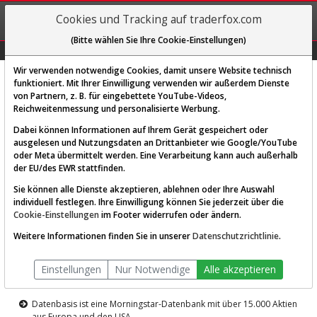
REGIS-
Cookies und Tracking auf traderfox.com
TRIEREN
(Bitte wählen Sie Ihre Cookie-Einstellungen)
Graphs
Explorer
Sector
Scan
Visual
Historie
Macro
Wir verwenden notwendige Cookies, damit unsere Website technisch
funktioniert. Mit Ihrer Einwilligung verwenden wir außerdem Dienste
von Partnern, z. B. für eingebettete YouTube-Videos,
Diese Funktion ist nur für
Reichweitenmessung und personalisierte Werbung.
Premium-Kunden verfügbar
Dabei können Informationen auf Ihrem Gerät gespeichert oder
ausgelesen und Nutzungsdaten an Drittanbieter wie Google/YouTube
oder Meta übermittelt werden. Eine Verarbeitung kann auch außerhalb
der EU/des EWR stattfinden.
Sie können alle Dienste akzeptieren, ablehnen oder Ihre Auswahl
individuell festlegen. Ihre Einwilligung können Sie jederzeit über die
Cookie-Einstellungen
im Footer widerrufen oder ändern.
AKTIEN-TERMINAL
Weitere Informationen finden Sie in unserer
Datenschutzrichtlinie
.
Die Aktienanalyse-Plattform von
Einstellungen
Nur Notwendige
Alle akzeptieren
TraderFox
Datenbasis ist eine Morningstar-Datenbank mit über 15.000 Aktien
aus Europa und den USA