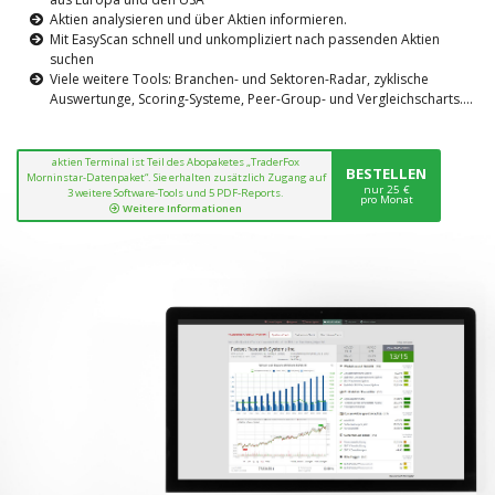
Aktien analysieren und über Aktien informieren.
Mit EasyScan schnell und unkompliziert nach passenden Aktien
suchen
Viele weitere Tools: Branchen- und Sektoren-Radar, zyklische
Auswertunge, Scoring-Systeme, Peer-Group- und Vergleichscharts....
aktien Terminal ist Teil des Abopaketes „TraderFox
BESTELLEN
Morninstar-Datenpaket“. Sie erhalten zusätzlich Zugang auf
nur 25 €
3 weitere Software-Tools und 5 PDF-Reports.
pro Monat
Weitere Informationen