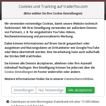
REGIS-
Cookies und Tracking auf traderfox.com
TRIEREN
(Bitte wählen Sie Ihre Cookie-Einstellungen)
Graphs
Explorer
Sector
Scan
Visual
Historie
Macro
Wir verwenden notwendige Cookies, damit unsere Website technisch
funktioniert. Mit Ihrer Einwilligung verwenden wir außerdem Dienste
von Partnern, z. B. für eingebettete YouTube-Videos,
Diese Funktion ist nur für
Reichweitenmessung und personalisierte Werbung.
Premium-Kunden verfügbar
Dabei können Informationen auf Ihrem Gerät gespeichert oder
ausgelesen und Nutzungsdaten an Drittanbieter wie Google/YouTube
oder Meta übermittelt werden. Eine Verarbeitung kann auch außerhalb
der EU/des EWR stattfinden.
Sie können alle Dienste akzeptieren, ablehnen oder Ihre Auswahl
individuell festlegen. Ihre Einwilligung können Sie jederzeit über die
Cookie-Einstellungen
im Footer widerrufen oder ändern.
AKTIEN-TERMINAL
Weitere Informationen finden Sie in unserer
Datenschutzrichtlinie
.
Die Aktienanalyse-Plattform von
Einstellungen
Nur Notwendige
Alle akzeptieren
TraderFox
Datenbasis ist eine Morningstar-Datenbank mit über 15.000 Aktien
aus Europa und den USA