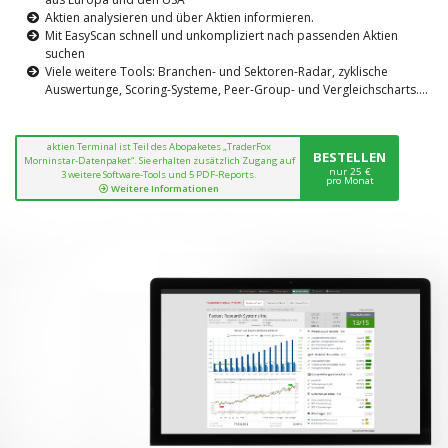
Aktien analysieren und über Aktien informieren.
Mit EasyScan schnell und unkompliziert nach passenden Aktien
suchen
Viele weitere Tools: Branchen- und Sektoren-Radar, zyklische
Auswertunge, Scoring-Systeme, Peer-Group- und Vergleichscharts....
aktien Terminal ist Teil des Abopaketes „TraderFox
BESTELLEN
Morninstar-Datenpaket“. Sie erhalten zusätzlich Zugang auf
nur 25 €
3 weitere Software-Tools und 5 PDF-Reports.
pro Monat
Weitere Informationen