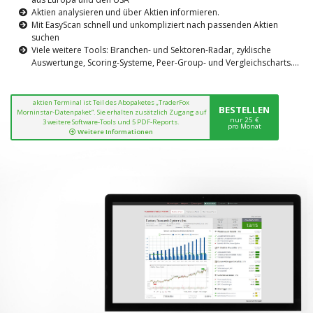
Aktien analysieren und über Aktien informieren.
Mit EasyScan schnell und unkompliziert nach passenden Aktien
suchen
Viele weitere Tools: Branchen- und Sektoren-Radar, zyklische
Auswertunge, Scoring-Systeme, Peer-Group- und Vergleichscharts....
aktien Terminal ist Teil des Abopaketes „TraderFox
BESTELLEN
Morninstar-Datenpaket“. Sie erhalten zusätzlich Zugang auf
nur 25 €
3 weitere Software-Tools und 5 PDF-Reports.
pro Monat
Weitere Informationen