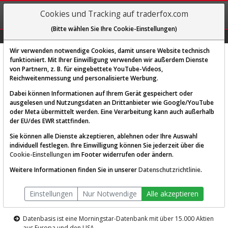
REGIS-
Cookies und Tracking auf traderfox.com
TRIEREN
(Bitte wählen Sie Ihre Cookie-Einstellungen)
Graphs
Explorer
Sector
Scan
Visual
Historie
Macro
Wir verwenden notwendige Cookies, damit unsere Website technisch
funktioniert. Mit Ihrer Einwilligung verwenden wir außerdem Dienste
von Partnern, z. B. für eingebettete YouTube-Videos,
Diese Funktion ist nur für
Reichweitenmessung und personalisierte Werbung.
Premium-Kunden verfügbar
Dabei können Informationen auf Ihrem Gerät gespeichert oder
ausgelesen und Nutzungsdaten an Drittanbieter wie Google/YouTube
oder Meta übermittelt werden. Eine Verarbeitung kann auch außerhalb
der EU/des EWR stattfinden.
Sie können alle Dienste akzeptieren, ablehnen oder Ihre Auswahl
individuell festlegen. Ihre Einwilligung können Sie jederzeit über die
Cookie-Einstellungen
im Footer widerrufen oder ändern.
AKTIEN-TERMINAL
Weitere Informationen finden Sie in unserer
Datenschutzrichtlinie
.
Die Aktienanalyse-Plattform von
Einstellungen
Nur Notwendige
Alle akzeptieren
TraderFox
Datenbasis ist eine Morningstar-Datenbank mit über 15.000 Aktien
aus Europa und den USA