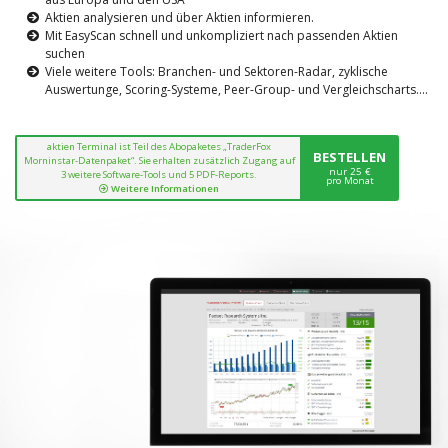
Aktien analysieren und über Aktien informieren.
Mit EasyScan schnell und unkompliziert nach passenden Aktien
suchen
Viele weitere Tools: Branchen- und Sektoren-Radar, zyklische
Auswertunge, Scoring-Systeme, Peer-Group- und Vergleichscharts....
aktien Terminal ist Teil des Abopaketes „TraderFox
BESTELLEN
Morninstar-Datenpaket“. Sie erhalten zusätzlich Zugang auf
nur 25 €
3 weitere Software-Tools und 5 PDF-Reports.
pro Monat
Weitere Informationen