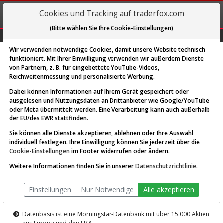
REGIS-
Cookies und Tracking auf traderfox.com
TRIEREN
(Bitte wählen Sie Ihre Cookie-Einstellungen)
Graphs
Explorer
Sector
Scan
Visual
Historie
Macro
Wir verwenden notwendige Cookies, damit unsere Website technisch
funktioniert. Mit Ihrer Einwilligung verwenden wir außerdem Dienste
von Partnern, z. B. für eingebettete YouTube-Videos,
Diese Funktion ist nur für
Reichweitenmessung und personalisierte Werbung.
Premium-Kunden verfügbar
Dabei können Informationen auf Ihrem Gerät gespeichert oder
ausgelesen und Nutzungsdaten an Drittanbieter wie Google/YouTube
oder Meta übermittelt werden. Eine Verarbeitung kann auch außerhalb
der EU/des EWR stattfinden.
Sie können alle Dienste akzeptieren, ablehnen oder Ihre Auswahl
individuell festlegen. Ihre Einwilligung können Sie jederzeit über die
Cookie-Einstellungen
im Footer widerrufen oder ändern.
AKTIEN-TERMINAL
Weitere Informationen finden Sie in unserer
Datenschutzrichtlinie
.
Die Aktienanalyse-Plattform von
Einstellungen
Nur Notwendige
Alle akzeptieren
TraderFox
Datenbasis ist eine Morningstar-Datenbank mit über 15.000 Aktien
aus Europa und den USA