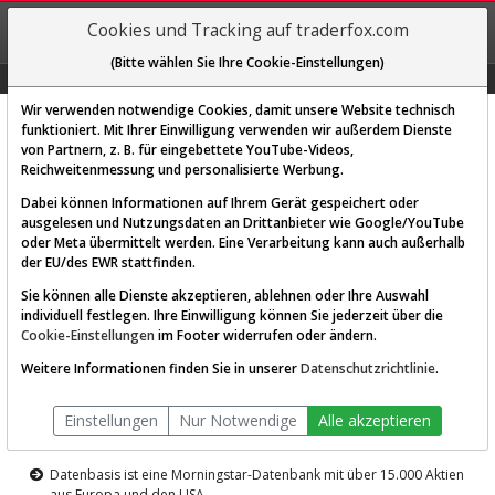
REGIS-
Cookies und Tracking auf traderfox.com
TRIEREN
(Bitte wählen Sie Ihre Cookie-Einstellungen)
Graphs
Explorer
Sector
Scan
Visual
Historie
Macro
Wir verwenden notwendige Cookies, damit unsere Website technisch
funktioniert. Mit Ihrer Einwilligung verwenden wir außerdem Dienste
von Partnern, z. B. für eingebettete YouTube-Videos,
Diese Funktion ist nur für
Reichweitenmessung und personalisierte Werbung.
Premium-Kunden verfügbar
Dabei können Informationen auf Ihrem Gerät gespeichert oder
ausgelesen und Nutzungsdaten an Drittanbieter wie Google/YouTube
oder Meta übermittelt werden. Eine Verarbeitung kann auch außerhalb
der EU/des EWR stattfinden.
Sie können alle Dienste akzeptieren, ablehnen oder Ihre Auswahl
individuell festlegen. Ihre Einwilligung können Sie jederzeit über die
Cookie-Einstellungen
im Footer widerrufen oder ändern.
AKTIEN-TERMINAL
Weitere Informationen finden Sie in unserer
Datenschutzrichtlinie
.
Die Aktienanalyse-Plattform von
Einstellungen
Nur Notwendige
Alle akzeptieren
TraderFox
Datenbasis ist eine Morningstar-Datenbank mit über 15.000 Aktien
aus Europa und den USA