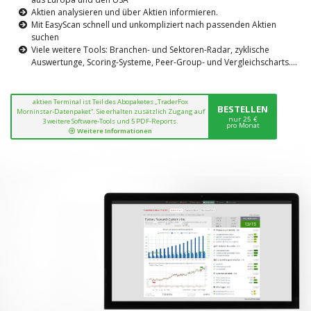
Aktien analysieren und über Aktien informieren.
Mit EasyScan schnell und unkompliziert nach passenden Aktien
suchen
Viele weitere Tools: Branchen- und Sektoren-Radar, zyklische
Auswertunge, Scoring-Systeme, Peer-Group- und Vergleichscharts....
aktien Terminal ist Teil des Abopaketes „TraderFox
BESTELLEN
Morninstar-Datenpaket“. Sie erhalten zusätzlich Zugang auf
nur 25 €
3 weitere Software-Tools und 5 PDF-Reports.
pro Monat
Weitere Informationen