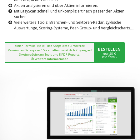
Aktien analysieren und über Aktien informieren.
Mit EasyScan schnell und unkompliziert nach passenden Aktien
suchen
Viele weitere Tools: Branchen- und Sektoren-Radar, zyklische
Auswertunge, Scoring-Systeme, Peer-Group- und Vergleichscharts....
aktien Terminal ist Teil des Abopaketes „TraderFox
BESTELLEN
Morninstar-Datenpaket“. Sie erhalten zusätzlich Zugang auf
nur 25 €
3 weitere Software-Tools und 5 PDF-Reports.
pro Monat
Weitere Informationen