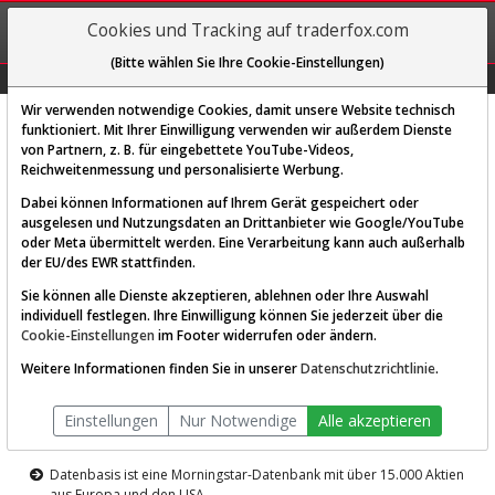
REGIS-
Cookies und Tracking auf traderfox.com
TRIEREN
(Bitte wählen Sie Ihre Cookie-Einstellungen)
Graphs
Explorer
Sector
Scan
Visual
Historie
Macro
Wir verwenden notwendige Cookies, damit unsere Website technisch
funktioniert. Mit Ihrer Einwilligung verwenden wir außerdem Dienste
von Partnern, z. B. für eingebettete YouTube-Videos,
Diese Funktion ist nur für
Reichweitenmessung und personalisierte Werbung.
Premium-Kunden verfügbar
Dabei können Informationen auf Ihrem Gerät gespeichert oder
ausgelesen und Nutzungsdaten an Drittanbieter wie Google/YouTube
oder Meta übermittelt werden. Eine Verarbeitung kann auch außerhalb
der EU/des EWR stattfinden.
Sie können alle Dienste akzeptieren, ablehnen oder Ihre Auswahl
individuell festlegen. Ihre Einwilligung können Sie jederzeit über die
Cookie-Einstellungen
im Footer widerrufen oder ändern.
AKTIEN-TERMINAL
Weitere Informationen finden Sie in unserer
Datenschutzrichtlinie
.
Die Aktienanalyse-Plattform von
Einstellungen
Nur Notwendige
Alle akzeptieren
TraderFox
Datenbasis ist eine Morningstar-Datenbank mit über 15.000 Aktien
aus Europa und den USA