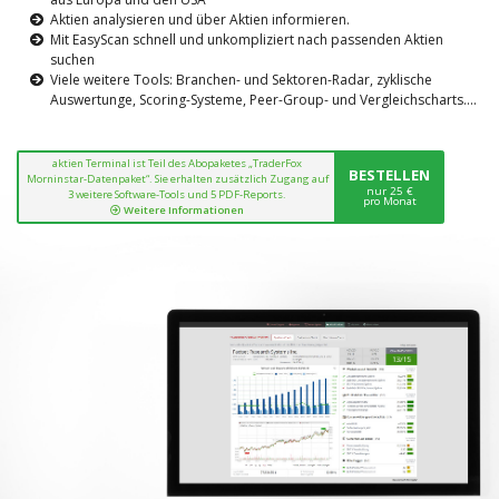
Aktien analysieren und über Aktien informieren.
Mit EasyScan schnell und unkompliziert nach passenden Aktien
suchen
Viele weitere Tools: Branchen- und Sektoren-Radar, zyklische
Auswertunge, Scoring-Systeme, Peer-Group- und Vergleichscharts....
aktien Terminal ist Teil des Abopaketes „TraderFox
BESTELLEN
Morninstar-Datenpaket“. Sie erhalten zusätzlich Zugang auf
nur 25 €
3 weitere Software-Tools und 5 PDF-Reports.
pro Monat
Weitere Informationen