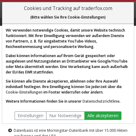
REGIS-
Cookies und Tracking auf traderfox.com
TRIEREN
(Bitte wählen Sie Ihre Cookie-Einstellungen)
Graphs
Explorer
Sector
Scan
Visual
Historie
Macro
Wir verwenden notwendige Cookies, damit unsere Website technisch
funktioniert. Mit Ihrer Einwilligung verwenden wir außerdem Dienste
von Partnern, z. B. für eingebettete YouTube-Videos,
Diese Funktion ist nur für
Reichweitenmessung und personalisierte Werbung.
Premium-Kunden verfügbar
Dabei können Informationen auf Ihrem Gerät gespeichert oder
ausgelesen und Nutzungsdaten an Drittanbieter wie Google/YouTube
oder Meta übermittelt werden. Eine Verarbeitung kann auch außerhalb
der EU/des EWR stattfinden.
Sie können alle Dienste akzeptieren, ablehnen oder Ihre Auswahl
individuell festlegen. Ihre Einwilligung können Sie jederzeit über die
Cookie-Einstellungen
im Footer widerrufen oder ändern.
AKTIEN-TERMINAL
Weitere Informationen finden Sie in unserer
Datenschutzrichtlinie
.
Die Aktienanalyse-Plattform von
Einstellungen
Nur Notwendige
Alle akzeptieren
TraderFox
Datenbasis ist eine Morningstar-Datenbank mit über 15.000 Aktien
aus Europa und den USA