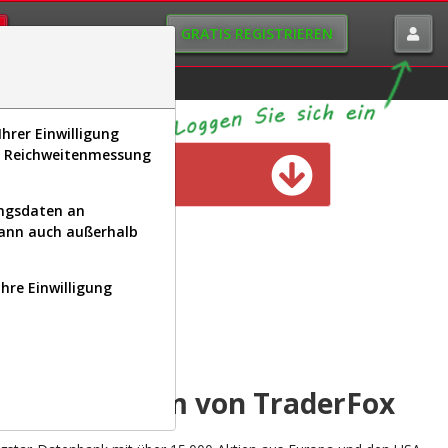
GRATIS REGISTRIEREN
istorie
Macro-View
hrer Einwilligung
s, Reichweitenmessung
n verfügbar
ungsdaten an
kann auch außerhalb
Ihre Einwilligung
INAL
yse-Plattform von TraderFox