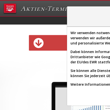
Aktien-Terminal
Daten/Graphs
Ex
Wir verwenden notwendi
verwenden wir außerde
Diese Funk
und personalisierte W
Dabei können Informat
Drittanbieter wie Goo
der EU/des EWR stattfi
Sie können alle Dienste
können Sie jederzeit ü
Weitere Informationen 