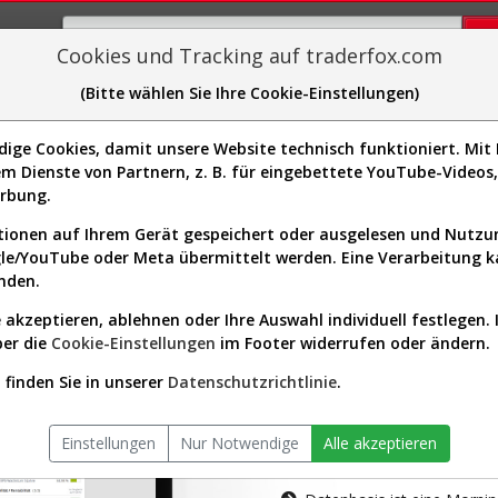
Cookies und Tracking auf traderfox.com
(Bitte wählen Sie Ihre Cookie-Einstellungen)
plorer
Sector-Spider
Easy-Scan
Visualizations
H
ge Cookies, damit unsere Website technisch funktioniert. Mit I
m Dienste von Partnern, z. B. für eingebettete YouTube-Video
tion ist nur für Premium-Kunde
erbung.
ionen auf Ihrem Gerät gespeichert oder ausgelesen und Nutz
gle/YouTube oder Meta übermittelt werden. Eine Verarbeitung 
nden.
 akzeptieren, ablehnen oder Ihre Auswahl individuell festlegen. 
ber die
Cookie-Einstellungen
im Footer widerrufen oder ändern.
AKTIEN-TERM
finden Sie in unserer
Datenschutzrichtlinie
.
Die Aktienanal
Einstellungen
Nur Notwendige
Alle akzeptieren