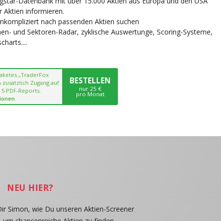
ngstar-Datenbank mit über 15.000 Aktien aus Europa und den USA
r Aktien informieren.
unkompliziert nach passenden Aktien suchen
chen- und Sektoren-Radar, zyklische Auswertunge, Scoring-Systeme,
harts....
paketes „TraderFox
BESTELLEN
 zusätzlich Zugang auf
nur 25 €
 5 PDF-Reports.
pro Monat
ionen
NEU HIER?
Dir Simon, wie Du unseren Aktien-Screener
, um chancenreiche Aktien zu finden.