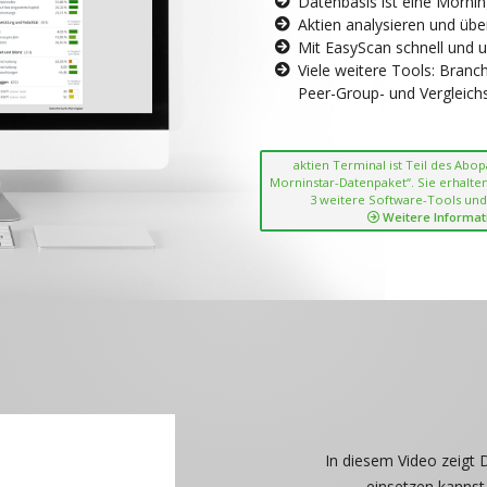
Datenbasis ist eine Morni
Aktien analysieren und übe
Mit EasyScan schnell und 
Viele weitere Tools: Bran
Peer-Group- und Vergleichsc
aktien Terminal ist Teil des Abo
Morninstar-Datenpaket“. Sie erhalten
3 weitere Software-Tools und
Weitere Informat
In diesem Video zeigt 
einsetzen kannst