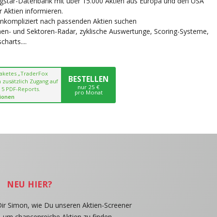
ngstar-Datenbank mit über 15.000 Aktien aus Europa und den USA
r Aktien informieren.
unkompliziert nach passenden Aktien suchen
chen- und Sektoren-Radar, zyklische Auswertunge, Scoring-Systeme,
harts....
paketes „TraderFox
BESTELLEN
 zusätzlich Zugang auf
nur 25 €
 5 PDF-Reports.
pro Monat
ionen
NEU HIER?
Dir Simon, wie Du unseren Aktien-Screener
, um chancenreiche Aktien zu finden.