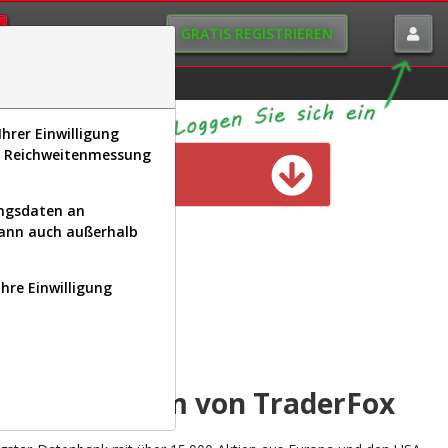
GRATIS REGISTRIEREN
istorie
Macro-View
hrer Einwilligung
s, Reichweitenmessung
n verfügbar
ungsdaten an
kann auch außerhalb
Ihre Einwilligung
INAL
yse-Plattform von TraderFox