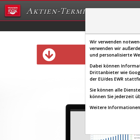
Aktien-Terminal
Daten/Graphs
Ex
Wir verwenden notwendi
verwenden wir außerde
Diese Funk
und personalisierte W
Dabei können Informat
Drittanbieter wie Goo
der EU/des EWR stattfi
Sie können alle Dienste
können Sie jederzeit ü
Weitere Informationen 