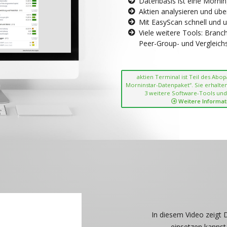
Datenbasis ist eine Morni
Aktien analysieren und übe
Mit EasyScan schnell und 
Viele weitere Tools: Bran
Peer-Group- und Vergleichsc
aktien Terminal ist Teil des Abo
Morninstar-Datenpaket“. Sie erhalten
3 weitere Software-Tools und
Weitere Informat
In diesem Video zeigt 
einsetzen kannst