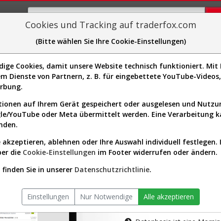
Cookies und Tracking auf traderfox.com
(Bitte wählen Sie Ihre Cookie-Einstellungen)
plorer
Sector-Spider
Easy-Scan
Visualizations
H
ge Cookies, damit unsere Website technisch funktioniert. Mit I
m Dienste von Partnern, z. B. für eingebettete YouTube-Video
tion ist nur für Premium-Kunde
erbung.
ionen auf Ihrem Gerät gespeichert oder ausgelesen und Nutz
gle/YouTube oder Meta übermittelt werden. Eine Verarbeitung 
nden.
 akzeptieren, ablehnen oder Ihre Auswahl individuell festlegen. 
ber die
Cookie-Einstellungen
im Footer widerrufen oder ändern.
AKTIEN-TERM
finden Sie in unserer
Datenschutzrichtlinie
.
Die Aktienanal
Einstellungen
Nur Notwendige
Alle akzeptieren