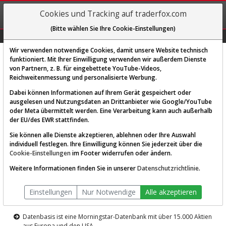
REGIS-
Cookies und Tracking auf traderfox.com
TRIEREN
(Bitte wählen Sie Ihre Cookie-Einstellungen)
Graphs
Explorer
Sector
Scan
Visual
Historie
Macro
Wir verwenden notwendige Cookies, damit unsere Website technisch
funktioniert. Mit Ihrer Einwilligung verwenden wir außerdem Dienste
von Partnern, z. B. für eingebettete YouTube-Videos,
Diese Funktion ist nur für
Reichweitenmessung und personalisierte Werbung.
Premium-Kunden verfügbar
Dabei können Informationen auf Ihrem Gerät gespeichert oder
ausgelesen und Nutzungsdaten an Drittanbieter wie Google/YouTube
oder Meta übermittelt werden. Eine Verarbeitung kann auch außerhalb
der EU/des EWR stattfinden.
Sie können alle Dienste akzeptieren, ablehnen oder Ihre Auswahl
individuell festlegen. Ihre Einwilligung können Sie jederzeit über die
Cookie-Einstellungen
im Footer widerrufen oder ändern.
AKTIEN-TERMINAL
Weitere Informationen finden Sie in unserer
Datenschutzrichtlinie
.
Die Aktienanalyse-Plattform von
Einstellungen
Nur Notwendige
Alle akzeptieren
TraderFox
Datenbasis ist eine Morningstar-Datenbank mit über 15.000 Aktien
aus Europa und den USA