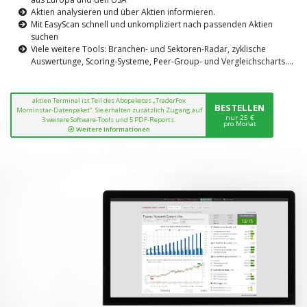
Aktien analysieren und über Aktien informieren.
Mit EasyScan schnell und unkompliziert nach passenden Aktien
suchen
Viele weitere Tools: Branchen- und Sektoren-Radar, zyklische
Auswertunge, Scoring-Systeme, Peer-Group- und Vergleichscharts....
aktien Terminal ist Teil des Abopaketes „TraderFox
BESTELLEN
Morninstar-Datenpaket“. Sie erhalten zusätzlich Zugang auf
nur 25 €
3 weitere Software-Tools und 5 PDF-Reports.
pro Monat
Weitere Informationen