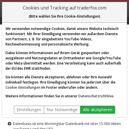
REGIS-
Cookies und Tracking auf traderfox.com
TRIEREN
(Bitte wählen Sie Ihre Cookie-Einstellungen)
Graphs
Explorer
Sector
Scan
Visual
Historie
Macro
Wir verwenden notwendige Cookies, damit unsere Website technisch
funktioniert. Mit Ihrer Einwilligung verwenden wir außerdem Dienste
von Partnern, z. B. für eingebettete YouTube-Videos,
Diese Funktion ist nur für
Reichweitenmessung und personalisierte Werbung.
Premium-Kunden verfügbar
Dabei können Informationen auf Ihrem Gerät gespeichert oder
ausgelesen und Nutzungsdaten an Drittanbieter wie Google/YouTube
oder Meta übermittelt werden. Eine Verarbeitung kann auch außerhalb
der EU/des EWR stattfinden.
Sie können alle Dienste akzeptieren, ablehnen oder Ihre Auswahl
individuell festlegen. Ihre Einwilligung können Sie jederzeit über die
Cookie-Einstellungen
im Footer widerrufen oder ändern.
AKTIEN-TERMINAL
Weitere Informationen finden Sie in unserer
Datenschutzrichtlinie
.
Die Aktienanalyse-Plattform von
Einstellungen
Nur Notwendige
Alle akzeptieren
TraderFox
Datenbasis ist eine Morningstar-Datenbank mit über 15.000 Aktien
aus Europa und den USA