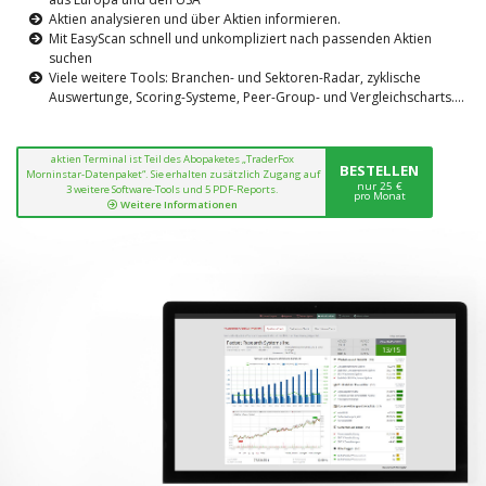
Aktien analysieren und über Aktien informieren.
Mit EasyScan schnell und unkompliziert nach passenden Aktien
suchen
Viele weitere Tools: Branchen- und Sektoren-Radar, zyklische
Auswertunge, Scoring-Systeme, Peer-Group- und Vergleichscharts....
aktien Terminal ist Teil des Abopaketes „TraderFox
BESTELLEN
Morninstar-Datenpaket“. Sie erhalten zusätzlich Zugang auf
nur 25 €
3 weitere Software-Tools und 5 PDF-Reports.
pro Monat
Weitere Informationen