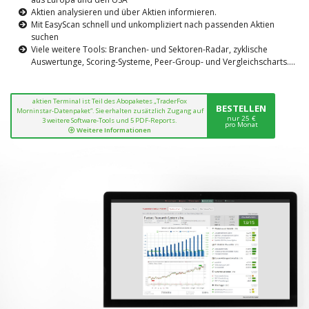
Aktien analysieren und über Aktien informieren.
Mit EasyScan schnell und unkompliziert nach passenden Aktien
suchen
Viele weitere Tools: Branchen- und Sektoren-Radar, zyklische
Auswertunge, Scoring-Systeme, Peer-Group- und Vergleichscharts....
aktien Terminal ist Teil des Abopaketes „TraderFox
BESTELLEN
Morninstar-Datenpaket“. Sie erhalten zusätzlich Zugang auf
nur 25 €
3 weitere Software-Tools und 5 PDF-Reports.
pro Monat
Weitere Informationen