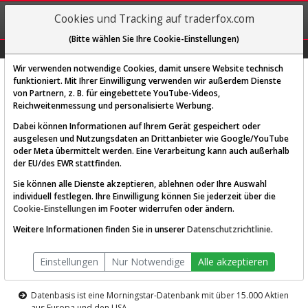
REGIS-
Cookies und Tracking auf traderfox.com
TRIEREN
(Bitte wählen Sie Ihre Cookie-Einstellungen)
Graphs
Explorer
Sector
Scan
Visual
Historie
Macro
Wir verwenden notwendige Cookies, damit unsere Website technisch
funktioniert. Mit Ihrer Einwilligung verwenden wir außerdem Dienste
von Partnern, z. B. für eingebettete YouTube-Videos,
Diese Funktion ist nur für
Reichweitenmessung und personalisierte Werbung.
Premium-Kunden verfügbar
Dabei können Informationen auf Ihrem Gerät gespeichert oder
ausgelesen und Nutzungsdaten an Drittanbieter wie Google/YouTube
oder Meta übermittelt werden. Eine Verarbeitung kann auch außerhalb
der EU/des EWR stattfinden.
Sie können alle Dienste akzeptieren, ablehnen oder Ihre Auswahl
individuell festlegen. Ihre Einwilligung können Sie jederzeit über die
Cookie-Einstellungen
im Footer widerrufen oder ändern.
AKTIEN-TERMINAL
Weitere Informationen finden Sie in unserer
Datenschutzrichtlinie
.
Die Aktienanalyse-Plattform von
Einstellungen
Nur Notwendige
Alle akzeptieren
TraderFox
Datenbasis ist eine Morningstar-Datenbank mit über 15.000 Aktien
aus Europa und den USA