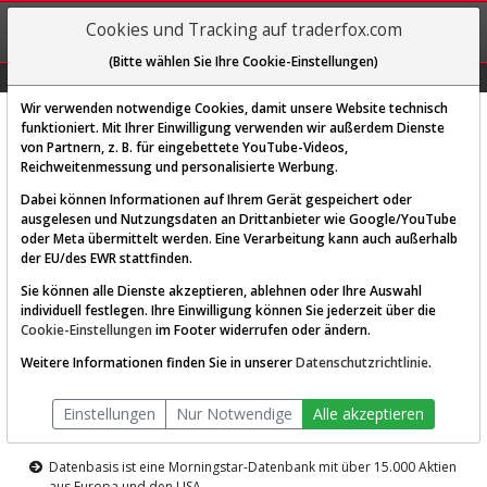
REGIS-
Cookies und Tracking auf traderfox.com
TRIEREN
(Bitte wählen Sie Ihre Cookie-Einstellungen)
Graphs
Explorer
Sector
Scan
Visual
Historie
Macro
Wir verwenden notwendige Cookies, damit unsere Website technisch
funktioniert. Mit Ihrer Einwilligung verwenden wir außerdem Dienste
von Partnern, z. B. für eingebettete YouTube-Videos,
Diese Funktion ist nur für
Reichweitenmessung und personalisierte Werbung.
Premium-Kunden verfügbar
Dabei können Informationen auf Ihrem Gerät gespeichert oder
ausgelesen und Nutzungsdaten an Drittanbieter wie Google/YouTube
oder Meta übermittelt werden. Eine Verarbeitung kann auch außerhalb
der EU/des EWR stattfinden.
Sie können alle Dienste akzeptieren, ablehnen oder Ihre Auswahl
individuell festlegen. Ihre Einwilligung können Sie jederzeit über die
Cookie-Einstellungen
im Footer widerrufen oder ändern.
AKTIEN-TERMINAL
Weitere Informationen finden Sie in unserer
Datenschutzrichtlinie
.
Die Aktienanalyse-Plattform von
Einstellungen
Nur Notwendige
Alle akzeptieren
TraderFox
Datenbasis ist eine Morningstar-Datenbank mit über 15.000 Aktien
aus Europa und den USA