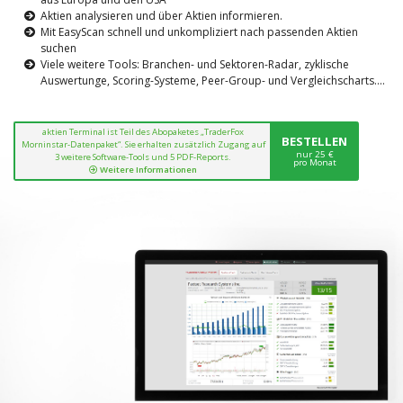
Aktien analysieren und über Aktien informieren.
Mit EasyScan schnell und unkompliziert nach passenden Aktien
suchen
Viele weitere Tools: Branchen- und Sektoren-Radar, zyklische
Auswertunge, Scoring-Systeme, Peer-Group- und Vergleichscharts....
aktien Terminal ist Teil des Abopaketes „TraderFox
BESTELLEN
Morninstar-Datenpaket“. Sie erhalten zusätzlich Zugang auf
nur 25 €
3 weitere Software-Tools und 5 PDF-Reports.
pro Monat
Weitere Informationen