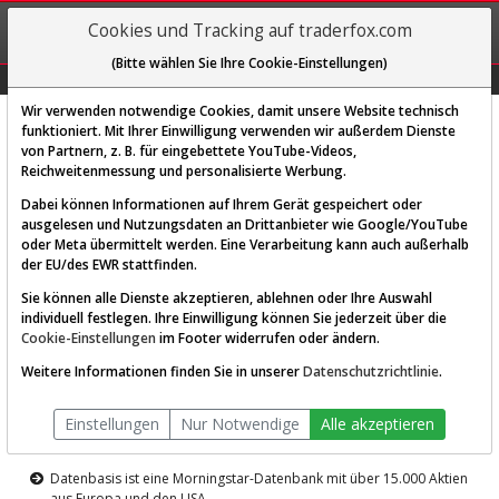
REGIS-
Cookies und Tracking auf traderfox.com
TRIEREN
(Bitte wählen Sie Ihre Cookie-Einstellungen)
Graphs
Explorer
Sector
Scan
Visual
Historie
Macro
Wir verwenden notwendige Cookies, damit unsere Website technisch
funktioniert. Mit Ihrer Einwilligung verwenden wir außerdem Dienste
von Partnern, z. B. für eingebettete YouTube-Videos,
Diese Funktion ist nur für
Reichweitenmessung und personalisierte Werbung.
Premium-Kunden verfügbar
Dabei können Informationen auf Ihrem Gerät gespeichert oder
ausgelesen und Nutzungsdaten an Drittanbieter wie Google/YouTube
oder Meta übermittelt werden. Eine Verarbeitung kann auch außerhalb
der EU/des EWR stattfinden.
Sie können alle Dienste akzeptieren, ablehnen oder Ihre Auswahl
individuell festlegen. Ihre Einwilligung können Sie jederzeit über die
Cookie-Einstellungen
im Footer widerrufen oder ändern.
AKTIEN-TERMINAL
Weitere Informationen finden Sie in unserer
Datenschutzrichtlinie
.
Die Aktienanalyse-Plattform von
Einstellungen
Nur Notwendige
Alle akzeptieren
TraderFox
Datenbasis ist eine Morningstar-Datenbank mit über 15.000 Aktien
aus Europa und den USA