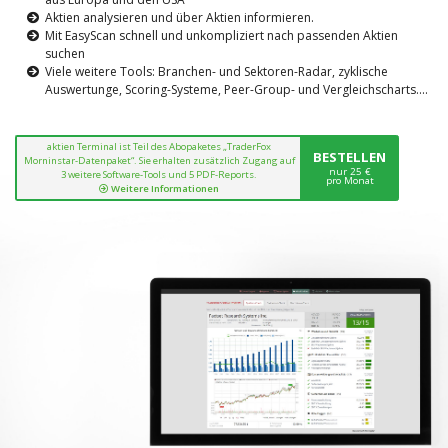
Aktien analysieren und über Aktien informieren.
Mit EasyScan schnell und unkompliziert nach passenden Aktien
suchen
Viele weitere Tools: Branchen- und Sektoren-Radar, zyklische
Auswertunge, Scoring-Systeme, Peer-Group- und Vergleichscharts....
aktien Terminal ist Teil des Abopaketes „TraderFox
BESTELLEN
Morninstar-Datenpaket“. Sie erhalten zusätzlich Zugang auf
nur 25 €
3 weitere Software-Tools und 5 PDF-Reports.
pro Monat
Weitere Informationen