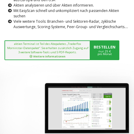
Aktien analysieren und über Aktien informieren.
Mit EasyScan schnell und unkompliziert nach passenden Aktien
suchen
Viele weitere Tools: Branchen- und Sektoren-Radar, zyklische
Auswertunge, Scoring-Systeme, Peer-Group- und Vergleichscharts....
aktien Terminal ist Teil des Abopaketes „TraderFox
BESTELLEN
Morninstar-Datenpaket“. Sie erhalten zusätzlich Zugang auf
nur 25 €
3 weitere Software-Tools und 5 PDF-Reports.
pro Monat
Weitere Informationen