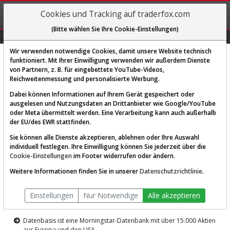
REGIS-
Cookies und Tracking auf traderfox.com
TRIEREN
(Bitte wählen Sie Ihre Cookie-Einstellungen)
Graphs
Explorer
Sector
Scan
Visual
Historie
Macro
Wir verwenden notwendige Cookies, damit unsere Website technisch
funktioniert. Mit Ihrer Einwilligung verwenden wir außerdem Dienste
von Partnern, z. B. für eingebettete YouTube-Videos,
Diese Funktion ist nur für
Reichweitenmessung und personalisierte Werbung.
Premium-Kunden verfügbar
Dabei können Informationen auf Ihrem Gerät gespeichert oder
ausgelesen und Nutzungsdaten an Drittanbieter wie Google/YouTube
oder Meta übermittelt werden. Eine Verarbeitung kann auch außerhalb
der EU/des EWR stattfinden.
Sie können alle Dienste akzeptieren, ablehnen oder Ihre Auswahl
individuell festlegen. Ihre Einwilligung können Sie jederzeit über die
Cookie-Einstellungen
im Footer widerrufen oder ändern.
AKTIEN-TERMINAL
Weitere Informationen finden Sie in unserer
Datenschutzrichtlinie
.
Die Aktienanalyse-Plattform von
Einstellungen
Nur Notwendige
Alle akzeptieren
TraderFox
Datenbasis ist eine Morningstar-Datenbank mit über 15.000 Aktien
aus Europa und den USA