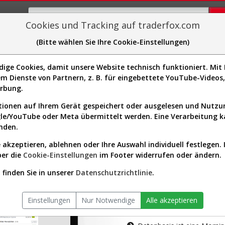
Cookies und Tracking auf traderfox.com
(Bitte wählen Sie Ihre Cookie-Einstellungen)
plorer
Sector-Spider
Easy-Scan
Visualizations
H
ge Cookies, damit unsere Website technisch funktioniert. Mit I
m Dienste von Partnern, z. B. für eingebettete YouTube-Video
tion ist nur für Premium-Kunde
erbung.
ionen auf Ihrem Gerät gespeichert oder ausgelesen und Nutz
gle/YouTube oder Meta übermittelt werden. Eine Verarbeitung 
nden.
 akzeptieren, ablehnen oder Ihre Auswahl individuell festlegen. 
ber die
Cookie-Einstellungen
im Footer widerrufen oder ändern.
AKTIEN-TERM
finden Sie in unserer
Datenschutzrichtlinie
.
Die Aktienanal
Einstellungen
Nur Notwendige
Alle akzeptieren