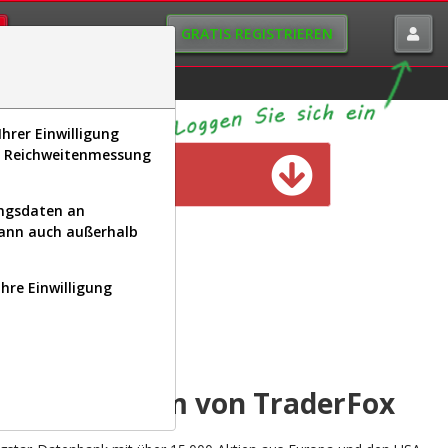
GRATIS REGISTRIEREN
istorie
Macro-View
hrer Einwilligung
s, Reichweitenmessung
n verfügbar
ungsdaten an
kann auch außerhalb
Ihre Einwilligung
INAL
yse-Plattform von TraderFox