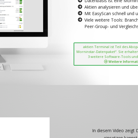
Datenbasis ist eine Morni
Aktien analysieren und übe
Mit EasyScan schnell und 
Viele weitere Tools: Bran
Peer-Group- und Vergleichsc
aktien Terminal ist Teil des Abo
Morninstar-Datenpaket“. Sie erhalten
3 weitere Software-Tools und
Weitere Informat
In diesem Video zeigt 
einsetzen kannst