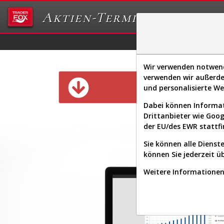
Aktien-Terminal
Daten/Graphs
Ex
Wir verwenden notwendi
verwenden wir außerde
Diese Funk
und personalisierte W
Dabei können Informat
Drittanbieter wie Goo
der EU/des EWR stattfi
Sie können alle Dienste
können Sie jederzeit ü
Weitere Informationen 