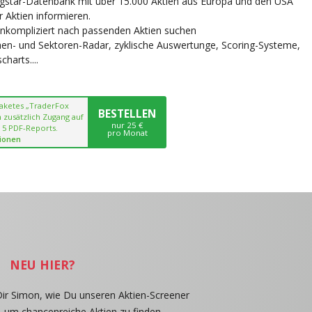
ngstar-Datenbank mit über 15.000 Aktien aus Europa und den USA
r Aktien informieren.
unkompliziert nach passenden Aktien suchen
chen- und Sektoren-Radar, zyklische Auswertunge, Scoring-Systeme,
harts....
paketes „TraderFox
BESTELLEN
 zusätzlich Zugang auf
nur 25 €
 5 PDF-Reports.
pro Monat
ionen
NEU HIER?
Dir Simon, wie Du unseren Aktien-Screener
, um chancenreiche Aktien zu finden.