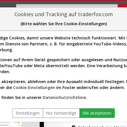
Cookies und Tracking auf traderfox.com
(Bitte wählen Sie Ihre Cookie-Einstellungen)
plorer
Sector-Spider
Easy-Scan
Visualizations
H
ge Cookies, damit unsere Website technisch funktioniert. Mit I
m Dienste von Partnern, z. B. für eingebettete YouTube-Video
tion ist nur für Premium-Kunde
erbung.
ionen auf Ihrem Gerät gespeichert oder ausgelesen und Nutz
gle/YouTube oder Meta übermittelt werden. Eine Verarbeitung 
nden.
 akzeptieren, ablehnen oder Ihre Auswahl individuell festlegen. 
ber die
Cookie-Einstellungen
im Footer widerrufen oder ändern.
AKTIEN-TERM
finden Sie in unserer
Datenschutzrichtlinie
.
Die Aktienanal
Einstellungen
Nur Notwendige
Alle akzeptieren