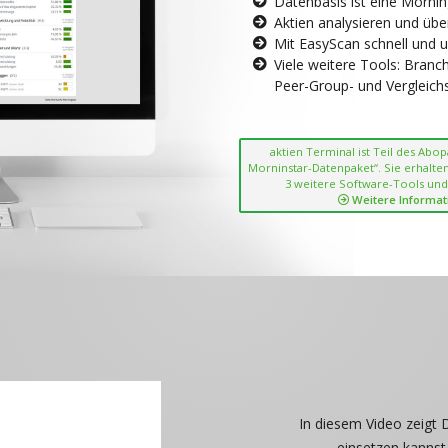
Datenbasis ist eine Morni
Aktien analysieren und übe
Mit EasyScan schnell und 
Viele weitere Tools: Bran
Peer-Group- und Vergleichsc
aktien Terminal ist Teil des Abo
Morninstar-Datenpaket“. Sie erhalten
3 weitere Software-Tools und
Weitere Informat
In diesem Video zeigt 
einsetzen kannst