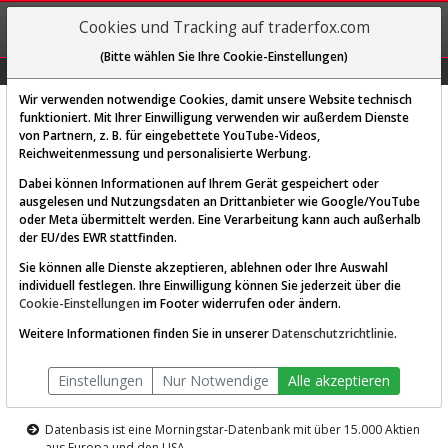
REGIS-
Cookies und Tracking auf traderfox.com
TRIEREN
(Bitte wählen Sie Ihre Cookie-Einstellungen)
Graphs
Explorer
Sector
Scan
Visual
Historie
Macro
Wir verwenden notwendige Cookies, damit unsere Website technisch
funktioniert. Mit Ihrer Einwilligung verwenden wir außerdem Dienste
von Partnern, z. B. für eingebettete YouTube-Videos,
Diese Funktion ist nur für
Reichweitenmessung und personalisierte Werbung.
Premium-Kunden verfügbar
Dabei können Informationen auf Ihrem Gerät gespeichert oder
ausgelesen und Nutzungsdaten an Drittanbieter wie Google/YouTube
oder Meta übermittelt werden. Eine Verarbeitung kann auch außerhalb
der EU/des EWR stattfinden.
Sie können alle Dienste akzeptieren, ablehnen oder Ihre Auswahl
individuell festlegen. Ihre Einwilligung können Sie jederzeit über die
Cookie-Einstellungen
im Footer widerrufen oder ändern.
AKTIEN-TERMINAL
Weitere Informationen finden Sie in unserer
Datenschutzrichtlinie
.
Die Aktienanalyse-Plattform von
Einstellungen
Nur Notwendige
Alle akzeptieren
TraderFox
Datenbasis ist eine Morningstar-Datenbank mit über 15.000 Aktien
aus Europa und den USA