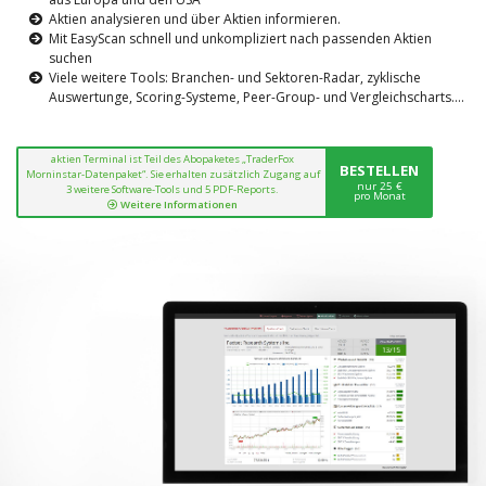
Aktien analysieren und über Aktien informieren.
Mit EasyScan schnell und unkompliziert nach passenden Aktien
suchen
Viele weitere Tools: Branchen- und Sektoren-Radar, zyklische
Auswertunge, Scoring-Systeme, Peer-Group- und Vergleichscharts....
aktien Terminal ist Teil des Abopaketes „TraderFox
BESTELLEN
Morninstar-Datenpaket“. Sie erhalten zusätzlich Zugang auf
nur 25 €
3 weitere Software-Tools und 5 PDF-Reports.
pro Monat
Weitere Informationen