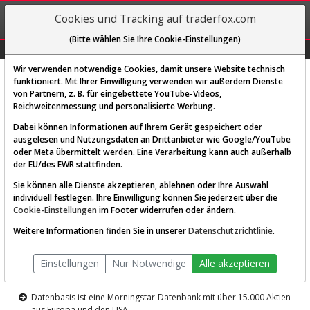
REGIS-
Cookies und Tracking auf traderfox.com
TRIEREN
(Bitte wählen Sie Ihre Cookie-Einstellungen)
Graphs
Explorer
Sector
Scan
Visual
Historie
Macro
Wir verwenden notwendige Cookies, damit unsere Website technisch
funktioniert. Mit Ihrer Einwilligung verwenden wir außerdem Dienste
von Partnern, z. B. für eingebettete YouTube-Videos,
Diese Funktion ist nur für
Reichweitenmessung und personalisierte Werbung.
Premium-Kunden verfügbar
Dabei können Informationen auf Ihrem Gerät gespeichert oder
ausgelesen und Nutzungsdaten an Drittanbieter wie Google/YouTube
oder Meta übermittelt werden. Eine Verarbeitung kann auch außerhalb
der EU/des EWR stattfinden.
Sie können alle Dienste akzeptieren, ablehnen oder Ihre Auswahl
individuell festlegen. Ihre Einwilligung können Sie jederzeit über die
Cookie-Einstellungen
im Footer widerrufen oder ändern.
AKTIEN-TERMINAL
Weitere Informationen finden Sie in unserer
Datenschutzrichtlinie
.
Die Aktienanalyse-Plattform von
Einstellungen
Nur Notwendige
Alle akzeptieren
TraderFox
Datenbasis ist eine Morningstar-Datenbank mit über 15.000 Aktien
aus Europa und den USA