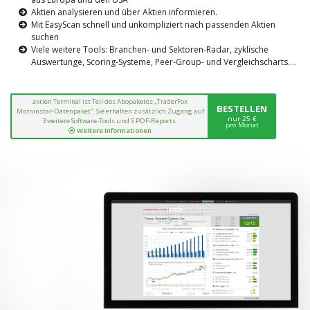
Aktien analysieren und über Aktien informieren.
Mit EasyScan schnell und unkompliziert nach passenden Aktien
suchen
Viele weitere Tools: Branchen- und Sektoren-Radar, zyklische
Auswertunge, Scoring-Systeme, Peer-Group- und Vergleichscharts....
aktien Terminal ist Teil des Abopaketes „TraderFox
BESTELLEN
Morninstar-Datenpaket“. Sie erhalten zusätzlich Zugang auf
nur 25 €
3 weitere Software-Tools und 5 PDF-Reports.
pro Monat
Weitere Informationen