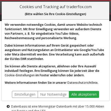
REGIS-
Cookies und Tracking auf traderfox.com
TRIEREN
(Bitte wählen Sie Ihre Cookie-Einstellungen)
Graphs
Explorer
Sector
Scan
Visual
Historie
Macro
Wir verwenden notwendige Cookies, damit unsere Website technisch
funktioniert. Mit Ihrer Einwilligung verwenden wir außerdem Dienste
von Partnern, z. B. für eingebettete YouTube-Videos,
Diese Funktion ist nur für
Reichweitenmessung und personalisierte Werbung.
Premium-Kunden verfügbar
Dabei können Informationen auf Ihrem Gerät gespeichert oder
ausgelesen und Nutzungsdaten an Drittanbieter wie Google/YouTube
oder Meta übermittelt werden. Eine Verarbeitung kann auch außerhalb
der EU/des EWR stattfinden.
Sie können alle Dienste akzeptieren, ablehnen oder Ihre Auswahl
individuell festlegen. Ihre Einwilligung können Sie jederzeit über die
Cookie-Einstellungen
im Footer widerrufen oder ändern.
AKTIEN-TERMINAL
Weitere Informationen finden Sie in unserer
Datenschutzrichtlinie
.
Die Aktienanalyse-Plattform von
Einstellungen
Nur Notwendige
Alle akzeptieren
TraderFox
Datenbasis ist eine Morningstar-Datenbank mit über 15.000 Aktien
aus Europa und den USA