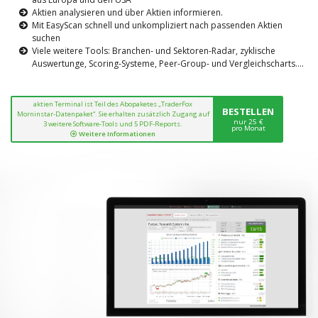
Aktien analysieren und über Aktien informieren.
Mit EasyScan schnell und unkompliziert nach passenden Aktien
suchen
Viele weitere Tools: Branchen- und Sektoren-Radar, zyklische
Auswertunge, Scoring-Systeme, Peer-Group- und Vergleichscharts....
aktien Terminal ist Teil des Abopaketes „TraderFox
BESTELLEN
Morninstar-Datenpaket“. Sie erhalten zusätzlich Zugang auf
nur 25 €
3 weitere Software-Tools und 5 PDF-Reports.
pro Monat
Weitere Informationen