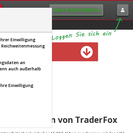
GRATIS REGISTRIEREN
istorie
Macro-View
hrer Einwilligung
s, Reichweitenmessung
n verfügbar
ungsdaten an
kann auch außerhalb
Ihre Einwilligung
INAL
yse-Plattform von TraderFox