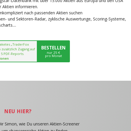
ngstar-Datenbank mit über 15.000 Aktien aus Europa und den USA
r Aktien informieren.
unkompliziert nach passenden Aktien suchen
chen- und Sektoren-Radar, zyklische Auswertunge, Scoring-Systeme,
harts....
paketes „TraderFox
BESTELLEN
 zusätzlich Zugang auf
nur 25 €
 5 PDF-Reports.
pro Monat
ionen
NEU HIER?
Dir Simon, wie Du unseren Aktien-Screener
, um chancenreiche Aktien zu finden.