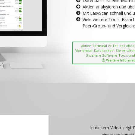
Datenbasis ist eine Morni
Aktien analysieren und übe
Mit EasyScan schnell und 
Viele weitere Tools: Bran
Peer-Group- und Vergleichsc
aktien Terminal ist Teil des Abo
Morninstar-Datenpaket“. Sie erhalten
3 weitere Software-Tools und
Weitere Informat
In diesem Video zeigt 
einsetzen kannst