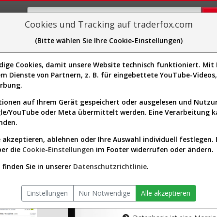
Cookies und Tracking auf traderfox.com
(Bitte wählen Sie Ihre Cookie-Einstellungen)
plorer
Sector-Spider
Easy-Scan
Visualizations
H
ge Cookies, damit unsere Website technisch funktioniert. Mit I
m Dienste von Partnern, z. B. für eingebettete YouTube-Video
tion ist nur für Premium-Kunde
erbung.
ionen auf Ihrem Gerät gespeichert oder ausgelesen und Nutz
gle/YouTube oder Meta übermittelt werden. Eine Verarbeitung 
nden.
 akzeptieren, ablehnen oder Ihre Auswahl individuell festlegen. 
ber die
Cookie-Einstellungen
im Footer widerrufen oder ändern.
AKTIEN-TERM
finden Sie in unserer
Datenschutzrichtlinie
.
Die Aktienanal
Einstellungen
Nur Notwendige
Alle akzeptieren