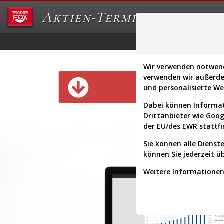
Aktien-Terminal
Daten/Graphs
Ex
Wir verwenden notwendi
verwenden wir außerde
Diese Funk
und personalisierte W
Dabei können Informat
Drittanbieter wie Goo
der EU/des EWR stattfi
Sie können alle Dienste
können Sie jederzeit ü
Weitere Informationen 