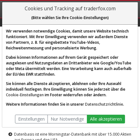
REGIS-
Cookies und Tracking auf traderfox.com
TRIEREN
(Bitte wählen Sie Ihre Cookie-Einstellungen)
Graphs
Explorer
Sector
Scan
Visual
Historie
Macro
Wir verwenden notwendige Cookies, damit unsere Website technisch
funktioniert. Mit Ihrer Einwilligung verwenden wir außerdem Dienste
von Partnern, z. B. für eingebettete YouTube-Videos,
Diese Funktion ist nur für
Reichweitenmessung und personalisierte Werbung.
Premium-Kunden verfügbar
Dabei können Informationen auf Ihrem Gerät gespeichert oder
ausgelesen und Nutzungsdaten an Drittanbieter wie Google/YouTube
oder Meta übermittelt werden. Eine Verarbeitung kann auch außerhalb
der EU/des EWR stattfinden.
Sie können alle Dienste akzeptieren, ablehnen oder Ihre Auswahl
individuell festlegen. Ihre Einwilligung können Sie jederzeit über die
Cookie-Einstellungen
im Footer widerrufen oder ändern.
AKTIEN-TERMINAL
Weitere Informationen finden Sie in unserer
Datenschutzrichtlinie
.
Die Aktienanalyse-Plattform von
Einstellungen
Nur Notwendige
Alle akzeptieren
TraderFox
Datenbasis ist eine Morningstar-Datenbank mit über 15.000 Aktien
aus Europa und den USA