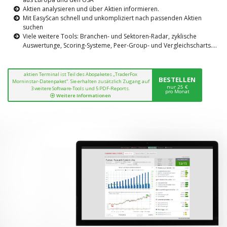
Aktien analysieren und über Aktien informieren.
Mit EasyScan schnell und unkompliziert nach passenden Aktien
suchen
Viele weitere Tools: Branchen- und Sektoren-Radar, zyklische
Auswertunge, Scoring-Systeme, Peer-Group- und Vergleichscharts....
aktien Terminal ist Teil des Abopaketes „TraderFox
BESTELLEN
Morninstar-Datenpaket“. Sie erhalten zusätzlich Zugang auf
nur 25 €
3 weitere Software-Tools und 5 PDF-Reports.
pro Monat
Weitere Informationen