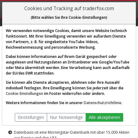
REGIS-
Cookies und Tracking auf traderfox.com
TRIEREN
(Bitte wählen Sie Ihre Cookie-Einstellungen)
Graphs
Explorer
Sector
Scan
Visual
Historie
Macro
Wir verwenden notwendige Cookies, damit unsere Website technisch
funktioniert. Mit Ihrer Einwilligung verwenden wir außerdem Dienste
von Partnern, z. B. für eingebettete YouTube-Videos,
Diese Funktion ist nur für
Reichweitenmessung und personalisierte Werbung.
Premium-Kunden verfügbar
Dabei können Informationen auf Ihrem Gerät gespeichert oder
ausgelesen und Nutzungsdaten an Drittanbieter wie Google/YouTube
oder Meta übermittelt werden. Eine Verarbeitung kann auch außerhalb
der EU/des EWR stattfinden.
Sie können alle Dienste akzeptieren, ablehnen oder Ihre Auswahl
individuell festlegen. Ihre Einwilligung können Sie jederzeit über die
Cookie-Einstellungen
im Footer widerrufen oder ändern.
AKTIEN-TERMINAL
Weitere Informationen finden Sie in unserer
Datenschutzrichtlinie
.
Die Aktienanalyse-Plattform von
Einstellungen
Nur Notwendige
Alle akzeptieren
TraderFox
Datenbasis ist eine Morningstar-Datenbank mit über 15.000 Aktien
aus Europa und den USA