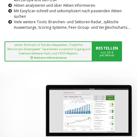
Aktien analysieren und über Aktien informieren.
Mit EasyScan schnell und unkompliziert nach passenden Aktien
suchen
Viele weitere Tools: Branchen- und Sektoren-Radar, zyklische
Auswertunge, Scoring-Systeme, Peer-Group- und Vergleichscharts....
aktien Terminal ist Teil des Abopaketes „TraderFox
BESTELLEN
Morninstar-Datenpaket“. Sie erhalten zusätzlich Zugang auf
nur 25 €
3 weitere Software-Tools und 5 PDF-Reports.
pro Monat
Weitere Informationen