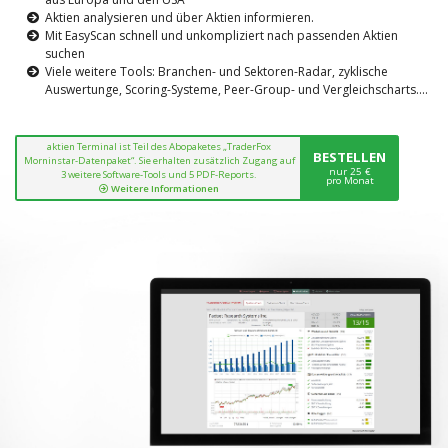
Aktien analysieren und über Aktien informieren.
Mit EasyScan schnell und unkompliziert nach passenden Aktien
suchen
Viele weitere Tools: Branchen- und Sektoren-Radar, zyklische
Auswertunge, Scoring-Systeme, Peer-Group- und Vergleichscharts....
aktien Terminal ist Teil des Abopaketes „TraderFox
BESTELLEN
Morninstar-Datenpaket“. Sie erhalten zusätzlich Zugang auf
nur 25 €
3 weitere Software-Tools und 5 PDF-Reports.
pro Monat
Weitere Informationen