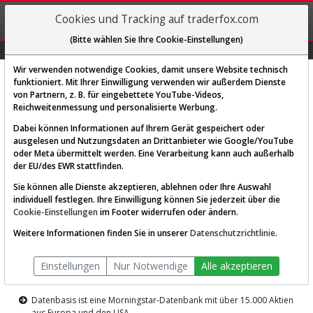
REGIS-
Cookies und Tracking auf traderfox.com
TRIEREN
(Bitte wählen Sie Ihre Cookie-Einstellungen)
Graphs
Explorer
Sector
Scan
Visual
Historie
Macro
Wir verwenden notwendige Cookies, damit unsere Website technisch
funktioniert. Mit Ihrer Einwilligung verwenden wir außerdem Dienste
von Partnern, z. B. für eingebettete YouTube-Videos,
Diese Funktion ist nur für
Reichweitenmessung und personalisierte Werbung.
Premium-Kunden verfügbar
Dabei können Informationen auf Ihrem Gerät gespeichert oder
ausgelesen und Nutzungsdaten an Drittanbieter wie Google/YouTube
oder Meta übermittelt werden. Eine Verarbeitung kann auch außerhalb
der EU/des EWR stattfinden.
Sie können alle Dienste akzeptieren, ablehnen oder Ihre Auswahl
individuell festlegen. Ihre Einwilligung können Sie jederzeit über die
Cookie-Einstellungen
im Footer widerrufen oder ändern.
AKTIEN-TERMINAL
Weitere Informationen finden Sie in unserer
Datenschutzrichtlinie
.
Die Aktienanalyse-Plattform von
Einstellungen
Nur Notwendige
Alle akzeptieren
TraderFox
Datenbasis ist eine Morningstar-Datenbank mit über 15.000 Aktien
aus Europa und den USA