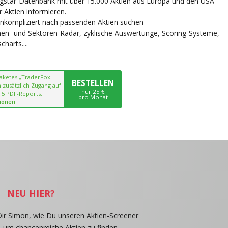
ngstar-Datenbank mit über 15.000 Aktien aus Europa und den USA
r Aktien informieren.
unkompliziert nach passenden Aktien suchen
chen- und Sektoren-Radar, zyklische Auswertunge, Scoring-Systeme,
harts....
paketes „TraderFox
BESTELLEN
 zusätzlich Zugang auf
nur 25 €
 5 PDF-Reports.
pro Monat
ionen
NEU HIER?
Dir Simon, wie Du unseren Aktien-Screener
, um chancenreiche Aktien zu finden.