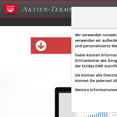
Aktien-Terminal
Daten/Graphs
Ex
Wir verwenden notwendi
verwenden wir außerde
Diese Funk
und personalisierte W
Dabei können Informat
Drittanbieter wie Goo
der EU/des EWR stattfi
Sie können alle Dienste
können Sie jederzeit ü
Weitere Informationen 