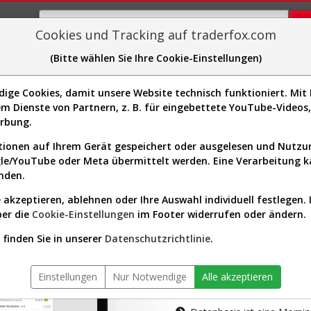
Cookies und Tracking auf traderfox.com
(Bitte wählen Sie Ihre Cookie-Einstellungen)
plorer
Sector-Spider
Easy-Scan
Visualizations
H
ge Cookies, damit unsere Website technisch funktioniert. Mit I
m Dienste von Partnern, z. B. für eingebettete YouTube-Video
tion ist nur für Premium-Kunde
erbung.
ionen auf Ihrem Gerät gespeichert oder ausgelesen und Nutz
gle/YouTube oder Meta übermittelt werden. Eine Verarbeitung 
nden.
 akzeptieren, ablehnen oder Ihre Auswahl individuell festlegen. 
ber die
Cookie-Einstellungen
im Footer widerrufen oder ändern.
AKTIEN-TERM
finden Sie in unserer
Datenschutzrichtlinie
.
Die Aktienanal
Einstellungen
Nur Notwendige
Alle akzeptieren