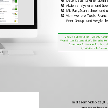
Datenbasis ist eine Morni
Aktien analysieren und übe
Mit EasyScan schnell und 
Viele weitere Tools: Bran
Peer-Group- und Vergleichsc
aktien Terminal ist Teil des Abo
Morninstar-Datenpaket“. Sie erhalten
3 weitere Software-Tools und
Weitere Informat
In diesem Video zeigt 
einsetzen kannst