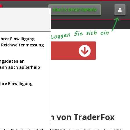
GRATIS REGISTRIEREN
istorie
Macro-View
hrer Einwilligung
s, Reichweitenmessung
n verfügbar
ungsdaten an
kann auch außerhalb
Ihre Einwilligung
INAL
yse-Plattform von TraderFox