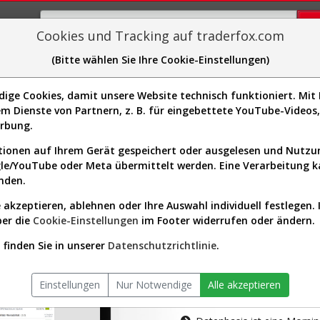
Cookies und Tracking auf traderfox.com
(Bitte wählen Sie Ihre Cookie-Einstellungen)
plorer
Sector-Spider
Easy-Scan
Visualizations
H
ge Cookies, damit unsere Website technisch funktioniert. Mit I
m Dienste von Partnern, z. B. für eingebettete YouTube-Video
tion ist nur für Premium-Kunde
erbung.
ionen auf Ihrem Gerät gespeichert oder ausgelesen und Nutz
gle/YouTube oder Meta übermittelt werden. Eine Verarbeitung 
nden.
 akzeptieren, ablehnen oder Ihre Auswahl individuell festlegen. 
ber die
Cookie-Einstellungen
im Footer widerrufen oder ändern.
AKTIEN-TERM
finden Sie in unserer
Datenschutzrichtlinie
.
Die Aktienanal
Einstellungen
Nur Notwendige
Alle akzeptieren