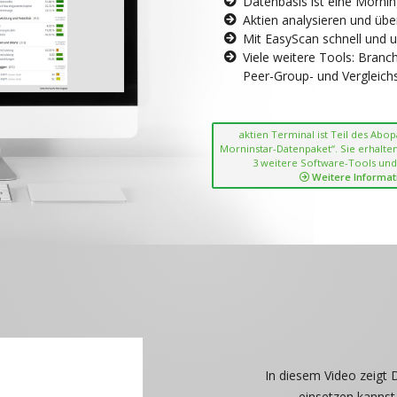
Datenbasis ist eine Morni
Aktien analysieren und übe
Mit EasyScan schnell und 
Viele weitere Tools: Bran
Peer-Group- und Vergleichsc
aktien Terminal ist Teil des Abo
Morninstar-Datenpaket“. Sie erhalten
3 weitere Software-Tools und
Weitere Informat
In diesem Video zeigt 
einsetzen kannst