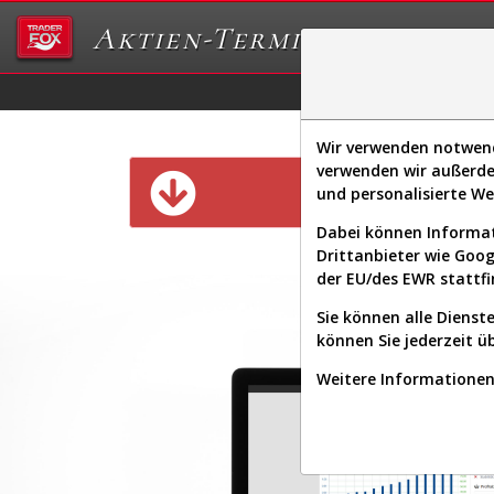
Aktien-Terminal
Daten/Graphs
Ex
Wir verwenden notwendi
verwenden wir außerde
Diese Funk
und personalisierte W
Dabei können Informat
Drittanbieter wie Goo
der EU/des EWR stattfi
Sie können alle Dienste
können Sie jederzeit ü
Weitere Informationen 