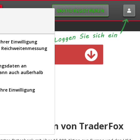
GRATIS REGISTRIEREN
istorie
Macro-View
hrer Einwilligung
s, Reichweitenmessung
n verfügbar
ungsdaten an
kann auch außerhalb
Ihre Einwilligung
INAL
yse-Plattform von TraderFox