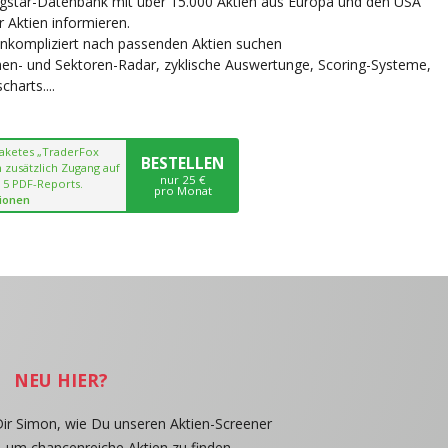
ngstar-Datenbank mit über 15.000 Aktien aus Europa und den USA
r Aktien informieren.
unkompliziert nach passenden Aktien suchen
chen- und Sektoren-Radar, zyklische Auswertunge, Scoring-Systeme,
harts....
paketes „TraderFox
BESTELLEN
 zusätzlich Zugang auf
nur 25 €
 5 PDF-Reports.
pro Monat
ionen
NEU HIER?
Dir Simon, wie Du unseren Aktien-Screener
, um chancenreiche Aktien zu finden.