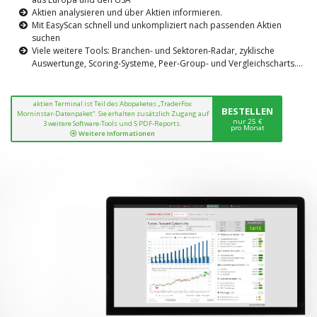
Aktien analysieren und über Aktien informieren.
Mit EasyScan schnell und unkompliziert nach passenden Aktien
suchen
Viele weitere Tools: Branchen- und Sektoren-Radar, zyklische
Auswertunge, Scoring-Systeme, Peer-Group- und Vergleichscharts....
aktien Terminal ist Teil des Abopaketes „TraderFox
BESTELLEN
Morninstar-Datenpaket“. Sie erhalten zusätzlich Zugang auf
nur 25 €
3 weitere Software-Tools und 5 PDF-Reports.
pro Monat
Weitere Informationen