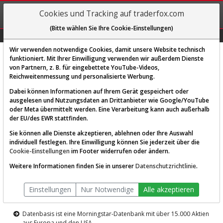
REGIS-
Cookies und Tracking auf traderfox.com
TRIEREN
(Bitte wählen Sie Ihre Cookie-Einstellungen)
Graphs
Explorer
Sector
Scan
Visual
Historie
Macro
Wir verwenden notwendige Cookies, damit unsere Website technisch
funktioniert. Mit Ihrer Einwilligung verwenden wir außerdem Dienste
von Partnern, z. B. für eingebettete YouTube-Videos,
Diese Funktion ist nur für
Reichweitenmessung und personalisierte Werbung.
Premium-Kunden verfügbar
Dabei können Informationen auf Ihrem Gerät gespeichert oder
ausgelesen und Nutzungsdaten an Drittanbieter wie Google/YouTube
oder Meta übermittelt werden. Eine Verarbeitung kann auch außerhalb
der EU/des EWR stattfinden.
Sie können alle Dienste akzeptieren, ablehnen oder Ihre Auswahl
individuell festlegen. Ihre Einwilligung können Sie jederzeit über die
Cookie-Einstellungen
im Footer widerrufen oder ändern.
AKTIEN-TERMINAL
Weitere Informationen finden Sie in unserer
Datenschutzrichtlinie
.
Die Aktienanalyse-Plattform von
Einstellungen
Nur Notwendige
Alle akzeptieren
TraderFox
Datenbasis ist eine Morningstar-Datenbank mit über 15.000 Aktien
aus Europa und den USA