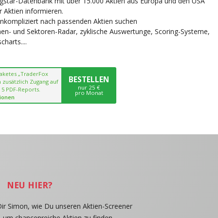
ngstar-Datenbank mit über 15.000 Aktien aus Europa und den USA
r Aktien informieren.
unkompliziert nach passenden Aktien suchen
chen- und Sektoren-Radar, zyklische Auswertunge, Scoring-Systeme,
harts....
paketes „TraderFox
BESTELLEN
 zusätzlich Zugang auf
nur 25 €
 5 PDF-Reports.
pro Monat
ionen
NEU HIER?
Dir Simon, wie Du unseren Aktien-Screener
, um chancenreiche Aktien zu finden.