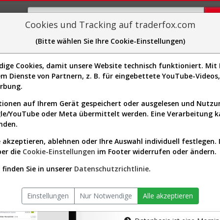
Cookies und Tracking auf traderfox.com
(Bitte wählen Sie Ihre Cookie-Einstellungen)
plorer
Sector-Spider
Easy-Scan
Visualizations
H
ge Cookies, damit unsere Website technisch funktioniert. Mit I
m Dienste von Partnern, z. B. für eingebettete YouTube-Video
tion ist nur für Premium-Kunde
erbung.
ionen auf Ihrem Gerät gespeichert oder ausgelesen und Nutz
gle/YouTube oder Meta übermittelt werden. Eine Verarbeitung 
nden.
 akzeptieren, ablehnen oder Ihre Auswahl individuell festlegen. 
ber die
Cookie-Einstellungen
im Footer widerrufen oder ändern.
AKTIEN-TERM
finden Sie in unserer
Datenschutzrichtlinie
.
Die Aktienanal
Einstellungen
Nur Notwendige
Alle akzeptieren