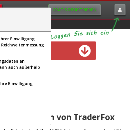
GRATIS REGISTRIEREN
istorie
Macro-View
hrer Einwilligung
s, Reichweitenmessung
n verfügbar
ungsdaten an
kann auch außerhalb
Ihre Einwilligung
INAL
yse-Plattform von TraderFox