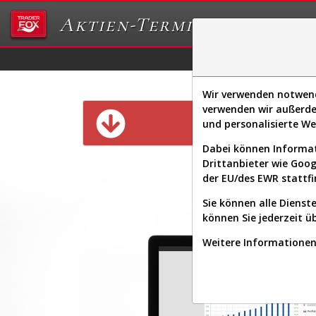
Aktien-Terminal
Daten/Graphs
Ex
Wir verwenden notwendi
verwenden wir außerde
Diese Funk
und personalisierte W
Dabei können Informat
Drittanbieter wie Goo
der EU/des EWR stattfi
Sie können alle Dienste
können Sie jederzeit ü
Weitere Informationen 