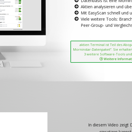
Datenbasis ist eine Morni
Aktien analysieren und übe
Mit EasyScan schnell und 
Viele weitere Tools: Bran
Peer-Group- und Vergleichsc
aktien Terminal ist Teil des Abo
Morninstar-Datenpaket“. Sie erhalten
3 weitere Software-Tools und
Weitere Informat
In diesem Video zeigt 
einsetzen kannst