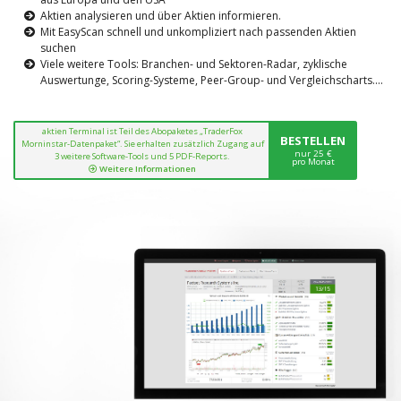
Aktien analysieren und über Aktien informieren.
Mit EasyScan schnell und unkompliziert nach passenden Aktien
suchen
Viele weitere Tools: Branchen- und Sektoren-Radar, zyklische
Auswertunge, Scoring-Systeme, Peer-Group- und Vergleichscharts....
aktien Terminal ist Teil des Abopaketes „TraderFox
BESTELLEN
Morninstar-Datenpaket“. Sie erhalten zusätzlich Zugang auf
nur 25 €
3 weitere Software-Tools und 5 PDF-Reports.
pro Monat
Weitere Informationen