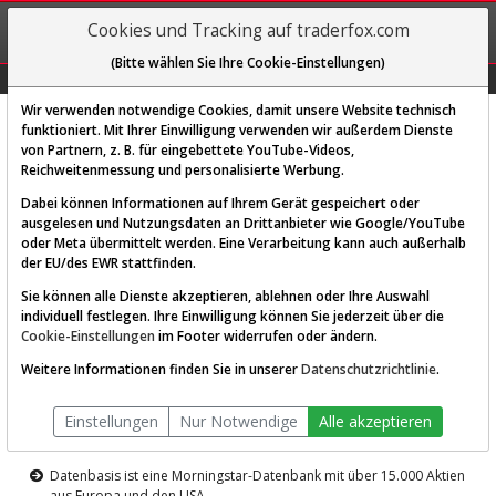
REGIS-
Cookies und Tracking auf traderfox.com
TRIEREN
(Bitte wählen Sie Ihre Cookie-Einstellungen)
Graphs
Explorer
Sector
Scan
Visual
Historie
Macro
Wir verwenden notwendige Cookies, damit unsere Website technisch
funktioniert. Mit Ihrer Einwilligung verwenden wir außerdem Dienste
von Partnern, z. B. für eingebettete YouTube-Videos,
Diese Funktion ist nur für
Reichweitenmessung und personalisierte Werbung.
Premium-Kunden verfügbar
Dabei können Informationen auf Ihrem Gerät gespeichert oder
ausgelesen und Nutzungsdaten an Drittanbieter wie Google/YouTube
oder Meta übermittelt werden. Eine Verarbeitung kann auch außerhalb
der EU/des EWR stattfinden.
Sie können alle Dienste akzeptieren, ablehnen oder Ihre Auswahl
individuell festlegen. Ihre Einwilligung können Sie jederzeit über die
Cookie-Einstellungen
im Footer widerrufen oder ändern.
AKTIEN-TERMINAL
Weitere Informationen finden Sie in unserer
Datenschutzrichtlinie
.
Die Aktienanalyse-Plattform von
Einstellungen
Nur Notwendige
Alle akzeptieren
TraderFox
Datenbasis ist eine Morningstar-Datenbank mit über 15.000 Aktien
aus Europa und den USA