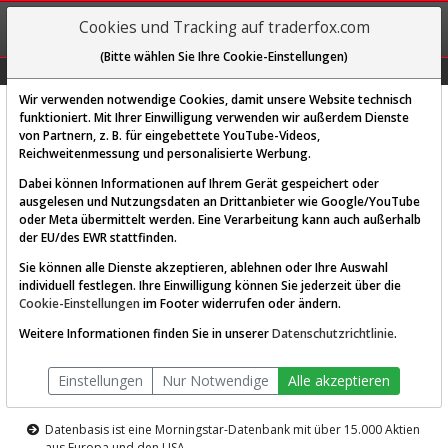
REGIS-
Cookies und Tracking auf traderfox.com
TRIEREN
(Bitte wählen Sie Ihre Cookie-Einstellungen)
Graphs
Explorer
Sector
Scan
Visual
Historie
Macro
Wir verwenden notwendige Cookies, damit unsere Website technisch
funktioniert. Mit Ihrer Einwilligung verwenden wir außerdem Dienste
von Partnern, z. B. für eingebettete YouTube-Videos,
Diese Funktion ist nur für
Reichweitenmessung und personalisierte Werbung.
Premium-Kunden verfügbar
Dabei können Informationen auf Ihrem Gerät gespeichert oder
ausgelesen und Nutzungsdaten an Drittanbieter wie Google/YouTube
oder Meta übermittelt werden. Eine Verarbeitung kann auch außerhalb
der EU/des EWR stattfinden.
Sie können alle Dienste akzeptieren, ablehnen oder Ihre Auswahl
individuell festlegen. Ihre Einwilligung können Sie jederzeit über die
Cookie-Einstellungen
im Footer widerrufen oder ändern.
AKTIEN-TERMINAL
Weitere Informationen finden Sie in unserer
Datenschutzrichtlinie
.
Die Aktienanalyse-Plattform von
Einstellungen
Nur Notwendige
Alle akzeptieren
TraderFox
Datenbasis ist eine Morningstar-Datenbank mit über 15.000 Aktien
aus Europa und den USA