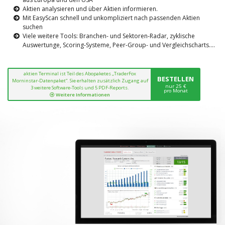
Aktien analysieren und über Aktien informieren.
Mit EasyScan schnell und unkompliziert nach passenden Aktien
suchen
Viele weitere Tools: Branchen- und Sektoren-Radar, zyklische
Auswertunge, Scoring-Systeme, Peer-Group- und Vergleichscharts....
aktien Terminal ist Teil des Abopaketes „TraderFox
BESTELLEN
Morninstar-Datenpaket“. Sie erhalten zusätzlich Zugang auf
nur 25 €
3 weitere Software-Tools und 5 PDF-Reports.
pro Monat
Weitere Informationen